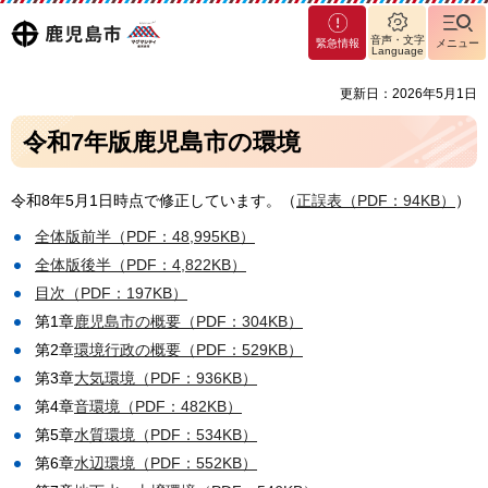
マグ
鹿児島
音声・文字
緊急情報
メニュー
マシ
Language
ティ
市
更新日：2026年5月1日
鹿児
島市
令和7年版鹿児島市の環境
令和8年5月1日時点で修正しています。（
正誤表（PDF：94KB）
）
全体版前半（PDF：48,995KB）
全体版後半（PDF：4,822KB）
目次（PDF：197KB）
第1章
鹿児島市の概要（PDF：304KB）
第2章
環境行政の概要（PDF：529KB）
第3章
大気環境（PDF：936KB）
第4章
音環境（PDF：482KB）
第5章
水質環境（PDF：534KB）
第6章
水辺環境（PDF：552KB）