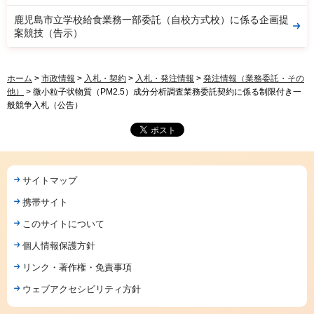
鹿児島市立学校給食業務一部委託（自校方式校）に係る企画提
案競技（告示）
ホーム
>
市政情報
>
入札・契約
>
入札・発注情報
>
発注情報（業務委託・その
他）
> 微小粒子状物質（PM2.5）成分分析調査業務委託契約に係る制限付き一
般競争入札（公告）
サイトマップ
携帯サイト
このサイトについて
個人情報保護方針
リンク・著作権・免責事項
ウェブアクセシビリティ方針