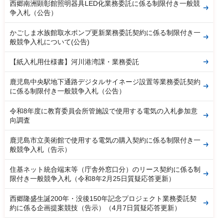
西郷南洲顕彰館照明器具LED化業務委託に係る制限付き一般競
争入札（公告）
かごしま水族館取水ポンプ更新業務委託契約に係る制限付き一
般競争入札について(公告)
【紙入札用仕様書】河川港湾課・業務委託
鹿児島中央駅地下通路デジタルサイネージ設置等業務委託契約
に係る制限付き一般競争入札（公告）
令和8年度に教育委員会所管施設で使用する電気の入札参加意
向調査
鹿児島市立美術館で使用する電気の購入契約に係る制限付き一
般競争入札（告示）
住基ネット統合端末等（庁舎外窓口分）のリース契約に係る制
限付き一般競争入札（令和8年2月25日質疑応答更新）
西郷隆盛生誕200年・没後150年記念プロジェクト業務委託契
約に係る企画提案競技（告示）（4月7日質疑応答更新）