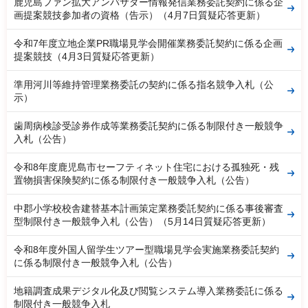
鹿児島ファン拡大アンバサダー情報発信業務委託契約に係る企
画提案競技参加者の資格（告示）（4月7日質疑応答更新）
令和7年度立地企業PR職場見学会開催業務委託契約に係る企画
提案競技（4月3日質疑応答更新）
準用河川等維持管理業務委託の契約に係る指名競争入札（公
示）
歯周病検診受診券作成等業務委託契約に係る制限付き一般競争
入札（公告）
令和8年度鹿児島市セーフティネット住宅における孤独死・残
置物損害保険契約に係る制限付き一般競争入札（公告）
中郡小学校校舎建替基本計画策定業務委託契約に係る事後審査
型制限付き一般競争入札（公告）（5月14日質疑応答更新）
令和8年度外国人留学生ツアー型職場見学会実施業務委託契約
に係る制限付き一般競争入札（公告）
地籍調査成果デジタル化及び閲覧システム導入業務委託に係る
制限付き一般競争入札