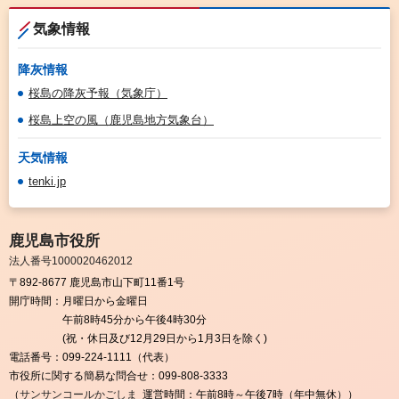
気象情報
降灰情報
桜島の降灰予報（気象庁）
桜島上空の風（鹿児島地方気象台）
天気情報
tenki.jp
鹿児島市役所
法人番号1000020462012
〒892-8677 鹿児島市山下町11番1号
開庁時間：
月曜日から金曜日
午前8時45分から午後4時30分
(祝・休日及び12月29日から1月3日を除く)
電話番号：
099-224-1111（代表）
市役所に関する簡易な問合せ：
099-808-3333
（
サンサンコールかごしま
運営時間：午前8時～午後7時（年中無休））