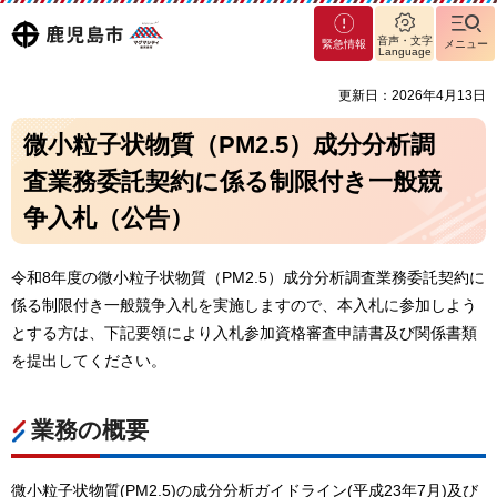
マグ
鹿児島
音声・文字
緊急情報
メニュー
マシ
Language
ティ
市
更新日：2026年4月13日
鹿児
島市
微小粒子状物質（PM2.5）成分分析調
査業務委託契約に係る制限付き一般競
争入札（公告）
令和8年度の微小粒子状物質（PM2.5）成分分析調査業務委託契約に
係る制限付き一般競争入札を実施しますので、本入札に参加しよう
とする方は、下記要領により入札参加資格審査申請書及び関係書類
を提出してください。
業務の概要
微小粒子状物質(PM2.5)の成分分析ガイドライン(平成23年7月)及び