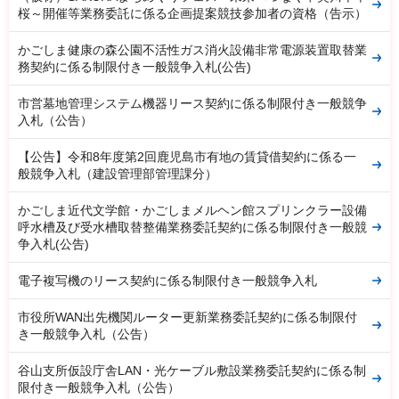
桜～開催等業務委託に係る企画提案競技参加者の資格（告示）
かごしま健康の森公園不活性ガス消火設備非常電源装置取替業
務契約に係る制限付き一般競争入札(公告)
市営墓地管理システム機器リース契約に係る制限付き一般競争
入札（公告）
【公告】令和8年度第2回鹿児島市有地の賃貸借契約に係る一
般競争入札（建設管理部管理課分）
かごしま近代文学館・かごしまメルヘン館スプリンクラー設備
呼水槽及び受水槽取替整備業務委託契約に係る制限付き一般競
争入札(公告)
電子複写機のリース契約に係る制限付き一般競争入札
市役所WAN出先機関ルーター更新業務委託契約に係る制限付
き一般競争入札（公告）
谷山支所仮設庁舎LAN・光ケーブル敷設業務委託契約に係る制
限付き一般競争入札（公告）