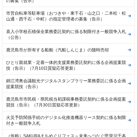
の募集（告示）
市営自転車等駐車場（おつきや・東千石・山之口・二本松・松
山通・西千石・中町）の指定管理者の募集（告示）
喜入小学校石積保全業務委託契約に係る制限付き一般競争入札
（公告）
鹿児島市が所有する船舶（汽船しんじま）の随時売却
ひとり親就業・定着一体的支援業務委託契約に係る企画提案競
技（告示）（7月10日質疑応答更新）
錦江湾奥会議観光デジタルスタンプラリー業務委託に係る企画
提案競技（告示）
鹿児島市市民税・県民税当初課税事務委託契約に係る企画提案
競技（告示）（7月30日質疑応答更新）
火災予防関係手続のデジタル化推進機器リース契約に係る制限
付き一般競争入札
（仮称）SAKURAまちめぐりフェス～未来へつなぐ甲突川千本