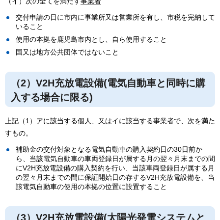
（イ）次の全てを満たす
事業者
交付申請の日に市内に事業所又は営業所を有し、市税を完納して
いること
使用の本拠を鹿児島市内とし、自ら使用すること
国又は地方公共団体ではないこと
（2）V2H充放電設備(電気自動車と同時に購
入する場合に限る)
上記（1）アに該当する個人、又はイに該当する事業者で、次を満た
すもの。
補助金の交付対象となる電気自動車の購入契約日の30日前か
ら、当該電気自動車の車両登録日が属する月の翌々月末までの間
にV2H充放電設備の購入契約を行い、当該車両登録日が属する月
の翌々月末までの間に保証開始日の存するV2H充放電設備を、当
該電気自動車の使用の本拠の位置に設置すること
（3）V2H充放電設備(太陽光発電システムと