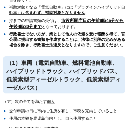
補助対象となる「電気自動車」には
「プラグインハイブリッド自
動車」は
含まれず、補助対象となりません
。
市役所開庁日の午前8時45分から
持参での申請書類の受付は、
午後4時30分まで
となっております。
行政書士でない方が、業として他人の依頼を受け報酬を得て、官
公署に提出する書類を作成することは、法律に別段の定めがある
場合を除き、行政書士法違反となりますので、ご注意ください。
（1）車両（電気自動車、燃料電池自動車、
ハイブリッドトラック、ハイブリッドバス、
低炭素型ディーゼルトラック、低炭素型ディ
ーゼルバス）
（ア）次の全てを満たす
個人
交付申請の日に市内に住所を有し、市税を完納していること
使用の本拠を鹿児島市内とし、自ら使用すること