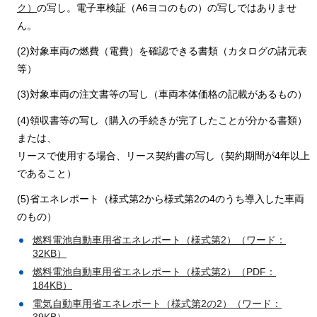
ク）
の写し。電子車検証（A6ヨコのもの）の写しではありませ
ん。
(2)対象車両の燃費（電費）を確認できる書類（カタログの諸元表
等）
(3)対象車両の注文書等の写し（車両本体価格の記載があるもの）
(4)領収書等の写し（購入の手続きが完了したことが分かる書類）
または、
リースで使用する場合、リース契約書の写し（契約期間が4年以上
であること）
(5)省エネレポート（様式第2から様式第2の4のうち導入した車両
のもの）
燃料電池自動車用省エネレポート（様式第2）（ワード：
32KB）
燃料電池自動車用省エネレポート（様式第2）（PDF：
184KB）
電気自動車用省エネレポート（様式第2の2）（ワード：
39KB）