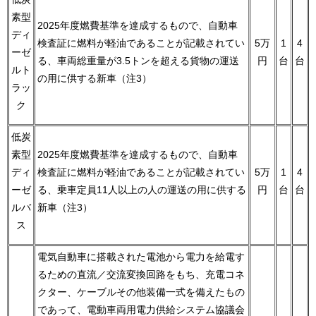
素型
2025年度燃費基準を達成するもので、自動車
ディ
検査証に燃料が軽油であることが記載されてい
5万
1
4
ーゼ
る、車両総重量が3.5トンを超える貨物の運送
円
台
台
ルト
の用に供する新車（注3）
ラッ
ク
低炭
素型
2025年度燃費基準を達成するもので、自動車
ディ
検査証に燃料が軽油であることが記載されてい
5万
1
4
ーゼ
る、乗車定員11人以上の人の運送の用に供する
円
台
台
ルバ
新車（注3）
ス
電気自動車に搭載された電池から電力を給電す
るための直流／交流変換回路をもち、充電コネ
クター、ケーブルその他装備一式を備えたもの
であって、電動車両用電力供給システム協議会