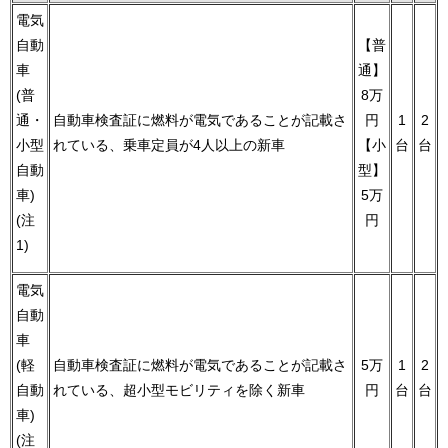
電気
自動
【普
車
通】
(普
8万
通・
自動車検査証に燃料が電気であることが記載さ
円
1
2
小型
れている、乗車定員が4人以上の新車
【小
台
台
自動
型】
車)
5万
(注
円
1)
電気
自動
車
(軽
自動車検査証に燃料が電気であることが記載さ
5万
1
2
自動
れている、超小型モビリティを除く新車
円
台
台
車)
(注