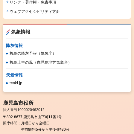
リンク・著作権・免責事項
ウェブアクセシビリティ方針
気象情報
降灰情報
桜島の降灰予報（気象庁）
桜島上空の風（鹿児島地方気象台）
天気情報
tenki.jp
鹿児島市役所
法人番号1000020462012
〒892-8677 鹿児島市山下町11番1号
開庁時間：
月曜日から金曜日
午前8時45分から午後4時30分