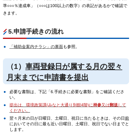
準○○○％達成車」（○○○は100以上の数字）の表記があるかで確認で
きます。
5.申請手続きの流れ
「補助金案内チラシ」の裏面
も参照。
（1）
車両登録日が属する月の翌々
月末
までに申請書を提出
必要な書類は、下記「6.手続きに必要な書類」をご確認くださ
い。
提出は、環境政策課(みなと大通り別館4階)に
持参
又は
郵送
して
ください。
翌々月末の日が日曜日、土曜日、祝日に当たるときは、その日
前
においてその日に最も近い日曜日、土曜日、祝日でない日までと
します。