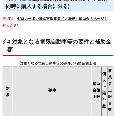
同時に購入する場合に限る)
詳細は、
ゼロカーボン推進支援事業（太陽光）補助金のページ
をご
覧ください。
4.対象となる電気自動車等の要件と補助金
額
対象となる電気自動車等の要件と補助金額上限
事
個
業
人
補助
者
上
対
要件
金額
上
限
象
上限
限
台
台
数
数