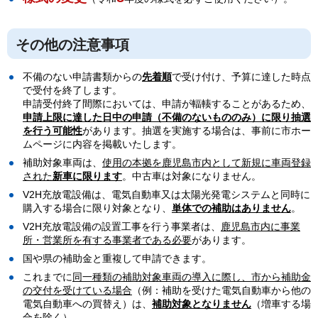
その他の注意事項
不備のない申請書類からの
先着順
で受け付け、予算に達した時点
で受付を終了します。
申請受付終了間際においては、申請が輻輳することがあるため、
申請上限に達した日中の申請（不備のないもののみ）に限り抽選
を行う可能性
があります。抽選を実施する場合は、事前に市ホー
ムページに内容を掲載いたします。
補助対象車両は、
使用の本拠を鹿児島市内として新規に車両登録
された
新車
に限ります
。中古車は対象になりません。
V2H充放電設備は、電気自動車又は太陽光発電システムと同時に
購入する場合に限り対象となり、
単体での補助はありません
。
V2H充放電設備の設置工事を行う事業者は、
鹿児島市内に事業
所・営業所を有する事業者である必要
があります。
国や県の補助金と重複して申請できます。
これまでに
同一種類の補助対象車両の導入に際し、市から補助金
の交付を受けている場合
（例：補助を受けた電気自動車から他の
電気自動車への買替え）は、
補助対象となりません
（増車する場
合を除く）。