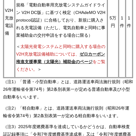
規格「電動自動車用充放電システムガイドライ
V2H
ン V2H DC版」に基づく検定（CHAdeMO V2H
充放
5万
1
1
protocol認証）に合格しており、新規に購入さ
電設
円
件
件
れる充電設備（ただし、電気自動車と同時に事
備
業補助金の交付申請をする場合に限る）
＜
太陽光発電システムと同時に購入する場合の
V2H充放電設備補助については、
ゼロカーボン
推進支援事業（太陽光）補助金のページ
をご覧
ください。
＞
（注1）「普通・小型自動車」とは、道路運送車両法施行規則（昭和
26年運輸省令第74号）第2条別表第一が定める普通自動車及び小型
自動車をいいます。
（注2）「軽自動車」とは、道路運送車両法施行規則（昭和26年運
輸省令第74号）第2条別表第一が定める軽自動車をいいます。
（注3）2025年度燃費基準を達成しているかどうかは、自動車検査
証記録事項に「令和7年度燃費基準達成車」又は「令和7年度燃費基