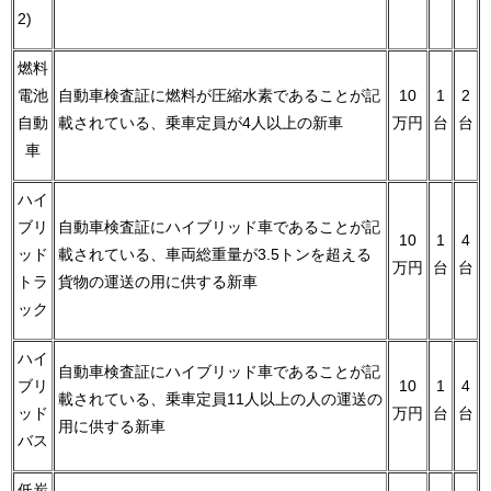
2)
燃料
電池
自動車検査証に燃料が圧縮水素であることが記
10
1
2
自動
載されている、乗車定員が4人以上の新車
万円
台
台
車
ハイ
ブリ
自動車検査証にハイブリッド車であることが記
10
1
4
ッド
載されている、車両総重量が3.5トンを超える
万円
台
台
トラ
貨物の運送の用に供する新車
ック
ハイ
自動車検査証にハイブリッド車であることが記
ブリ
10
1
4
載されている、乗車定員11人以上の人の運送の
ッド
万円
台
台
用に供する新車
バス
低炭