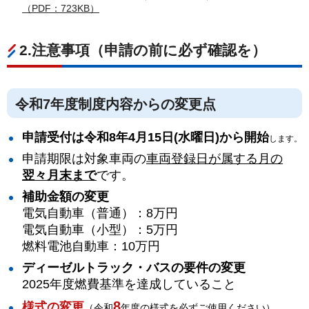
（PDF：723KB）
2.注意事項（申請の前に必ず確認を）
令和7年度制度内容からの変更点
申請受付は令和8年4月15日(水曜日)から開始
します。
申請期限は対象車両の
車両登録日が属する月の
翌々月末まで
です。
補助金額の変更
電気自動車（普通）：8万円
電気自動車（小型）：5万円
燃料電池自動車：10万円
ディーゼルトラック・バスの要件の変更
2025年度燃費基準を達成していること
8
様式の変更
（令和
年度の様式を必ずご使用ください）。