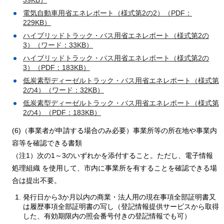
電気自動車用省エネレポート（様式第2の2）（PDF：
229KB）
ハイブリッドトラック・バス用省エネレポート（様式第2の
3）（ワード：33KB）
ハイブリッドトラック・バス用省エネレポート（様式第2の
3）（PDF：183KB）
低炭素型ディーゼルトラック・バス用省エネレポート（様式第
2の4）（ワード：32KB）
低炭素型ディーゼルトラック・バス用省エネレポート（様式第
2の4）（PDF：183KB）
(6)（事業者が申請する場合のみ必要）事業所等の所在地や事業内
容等を確認できる書類
（注1）次の1～3のいずれかを添付すること。ただし、電子情報
処理組織 を使用して、市内に事業所を有することを確認できる場
合は提出不要。
発行日から3か月以内の商業・法人用の現在事項全部証明書又
は履歴事項全部証明書の写し（登記情報提供サービスから取得
した、有効期限内の照会番号付きの登記情報でも可）