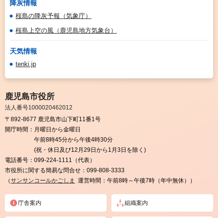
降灰情報
桜島の降灰予報（気象庁）
桜島上空の風（鹿児島地方気象台）
天気情報
tenki.jp
鹿児島市役所
法人番号1000020462012
〒892-8677 鹿児島市山下町11番1号
開庁時間：
月曜日から金曜日
午前8時45分から午後4時30分
(祝・休日及び12月29日から1月3日を除く)
電話番号：
099-224-1111（代表）
市役所に関する簡易な問合せ：
099-808-3333
（
サンサンコールかごしま
運営時間：午前8時～午後7時（年中無休））
庁舎案内
組織案内