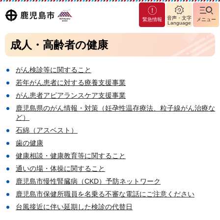
マグ
鹿児島
音声・文字
緊急情報
メニュー
マシ
Language
ティ
市
成人・高齢者の健康
鹿児
島市
がん検診等に関すること
若年がん患者に対する療養支援事業
がん患者アピアランスケア支援事業
鹿児島県のがん情報・対策（妊孕性温存療法、粒子線がん治療な
ど）
石綿（アスベスト）
歯の健康
健康相談・健康教育等に関すること
通いの場・体操に関すること
鹿児島市慢性腎臓病（CKD）予防ネットワーク
鹿児島市保健所職員を名乗る不審な電話にご注意ください
台風接近に伴い延期した検診の代替日