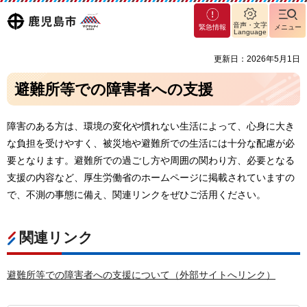
マグ
鹿児島
音声・文字
緊急情報
メニュー
マシ
Language
ティ
市
更新日：2026年5月1日
鹿児
島市
避難所等での障害者への支援
障害のある方は、環境の変化や慣れない生活によって、心身に大き
な負担を受けやすく、被災地や避難所での生活には十分な配慮が必
要となります。避難所での過ごし方や周囲の関わり方、必要となる
支援の内容など、厚生労働省のホームページに掲載されていますの
で、不測の事態に備え、関連リンクをぜひご活用ください。
関連リンク
避難所等での障害者への支援について（外部サイトへリンク）