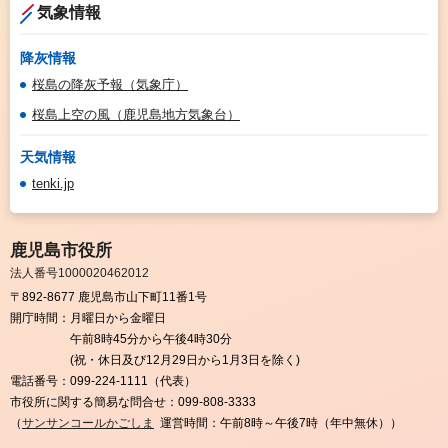
気象情報
降灰情報
桜島の降灰予報（気象庁）
桜島上空の風（鹿児島地方気象台）
天気情報
tenki.jp
鹿児島市役所
法人番号1000020462012
〒892-8677 鹿児島市山下町11番1号
開庁時間：
月曜日から金曜日
午前8時45分から午後4時30分
(祝・休日及び12月29日から1月3日を除く)
電話番号：
099-224-1111（代表）
市役所に関する簡易な問合せ：
099-808-3333
（
サンサンコールかごしま
運営時間：午前8時～午後7時（年中無休））