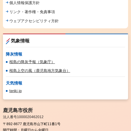
個人情報保護方針
リンク・著作権・免責事項
ウェブアクセシビリティ方針
気象情報
降灰情報
桜島の降灰予報（気象庁）
桜島上空の風（鹿児島地方気象台）
天気情報
tenki.jp
鹿児島市役所
法人番号1000020462012
〒892-8677 鹿児島市山下町11番1号
開庁時間：
月曜日から金曜日