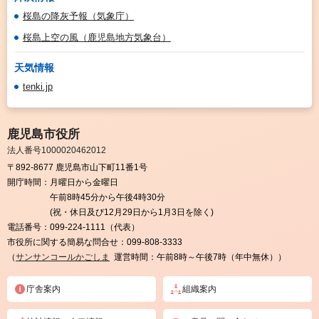
桜島の降灰予報（気象庁）
桜島上空の風（鹿児島地方気象台）
天気情報
tenki.jp
鹿児島市役所
法人番号1000020462012
〒892-8677 鹿児島市山下町11番1号
開庁時間：
月曜日から金曜日
午前8時45分から午後4時30分
(祝・休日及び12月29日から1月3日を除く)
電話番号：
099-224-1111（代表）
市役所に関する簡易な問合せ：
099-808-3333
（
サンサンコールかごしま
運営時間：午前8時～午後7時（年中無休））
庁舎案内
組織案内