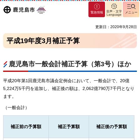
マグ
鹿児島
音声・文字
緊急情報
メニュー
マシ
Language
ティ
市
更新日：2020年9月28日
鹿児
島市
平成19年度3月補正予算
鹿児島市一般会計補正予算（第3号）ほか
平成20年第1回鹿児島市議会定例会において、一般会計で、20億
5,224万5千円を追加し、補正後の額は、2,062億790万7千円となり
ます。
（一般会計）
補正前の予算額
補正予算額
補正後の予算額