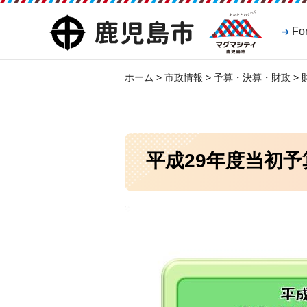
マグマシティ
鹿児島市
Fo
鹿児島市
ホーム
>
市政情報
>
予算・決算・財政
>
平成29年度当初予