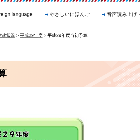
reign language
やさしいにほんご
音声読み上げ
財政状況
>
平成29年度
> 平成29年度当初予算
算