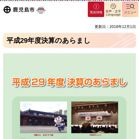
マグ
鹿児島
音声・文字
緊急情報
メニュー
マシ
Language
ティ
市
更新日：2018年12月1日
鹿児
島市
平成29年度決算のあらまし