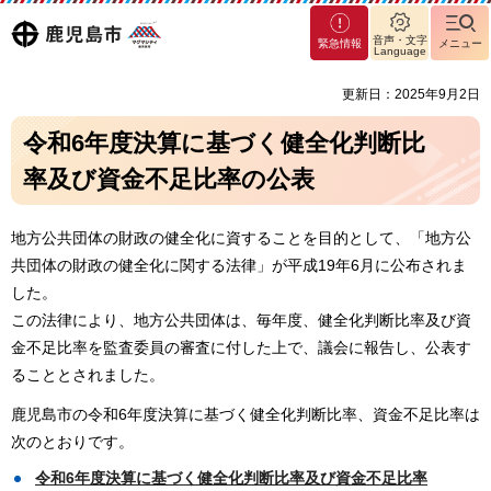
マグ
鹿児島
音声・文字
緊急情報
メニュー
マシ
Language
ティ
市
更新日：2025年9月2日
鹿児
島市
令和6年度決算に基づく健全化判断比
率及び資金不足比率の公表
地方公共団体の財政の健全化に資することを目的として、「地方公
共団体の財政の健全化に関する法律」が平成19年6月に公布されま
した。
この法律により、地方公共団体は、毎年度、健全化判断比率及び資
金不足比率を監査委員の審査に付した上で、議会に報告し、公表す
ることとされました。
鹿児島市の令和6年度決算に基づく健全化判断比率、資金不足比率は
次のとおりです。
令和6年度決算に基づく健全化判断比率及び資金不足比率