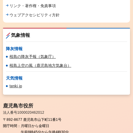
リンク・著作権・免責事項
ウェブアクセシビリティ方針
気象情報
降灰情報
桜島の降灰予報（気象庁）
桜島上空の風（鹿児島地方気象台）
天気情報
tenki.jp
鹿児島市役所
法人番号1000020462012
〒892-8677 鹿児島市山下町11番1号
開庁時間：
月曜日から金曜日
午前8時45分から午後4時30分