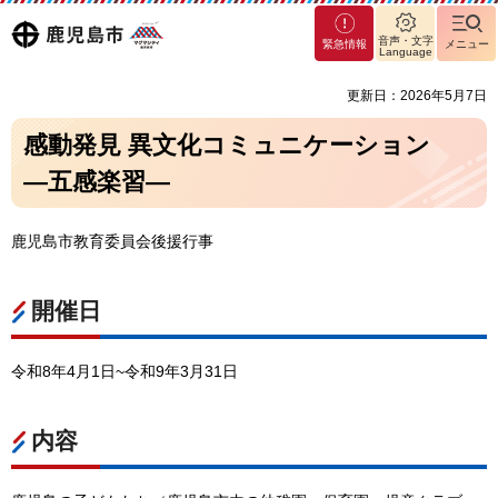
マグ
鹿児島
音声・文字
緊急情報
メニュー
マシ
Language
ティ
市
更新日：2026年5月7日
鹿児
島市
感動発見 異文化コミュニケーション
―五感楽習―
鹿児島市教育委員会後援行事
開催日
令和8年4月1日~令和9年3月31日
内容