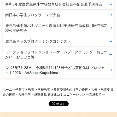
令和8年度鹿児島県小学校教育研究会社会科部会夏季研修会
南日本小学生プログラミング大会
鹿児島修学館パナソニック教育財団実践研究助成特別研究指定
校公開研究会
鹿児島キッズプログラミングコンテスト
ワークショップコレクション～ゲームプログラミング・おこづ
かい・おしごと編
令和8年7月28日～令和8年11月28日子ども芸術体験プロジェ
クト2026～ArtSpaceKagoshima～
ホーム
>
子育て・教育
>
学校教育
>
教育委員会の行事の後援・共催
>
教育委員
会の後援・共催行事
> 感動発見 異文化コミュニケーション ―五感楽習―