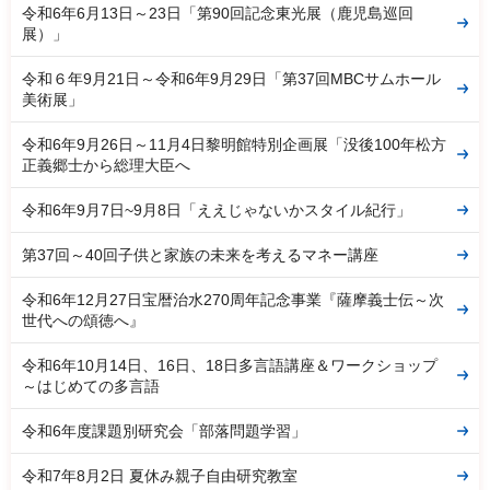
令和6年6月13日～23日「第90回記念東光展（鹿児島巡回
展）」
令和６年9月21日～令和6年9月29日「第37回MBCサムホール
美術展」
令和6年9月26日～11月4日黎明館特別企画展「没後100年松方
正義郷士から総理大臣へ
令和6年9月7日~9月8日「ええじゃないかスタイル紀行」
第37回～40回子供と家族の未来を考えるマネー講座
令和6年12月27日宝暦治水270周年記念事業『薩摩義士伝～次
世代への頌徳へ』
令和6年10月14日、16日、18日多言語講座＆ワークショップ
～はじめての多言語
令和6年度課題別研究会「部落問題学習」
令和7年8月2日 夏休み親子自由研究教室