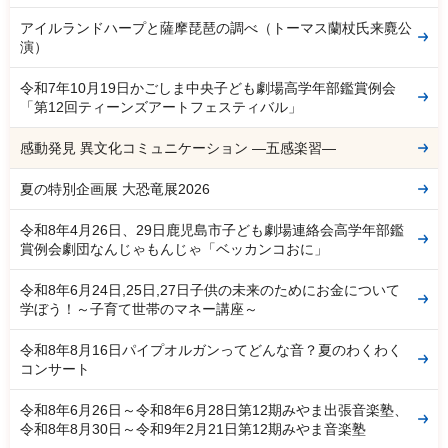
アイルランドハープと薩摩琵琶の調べ（トーマス蘭杖氏来麑公
演）
令和7年10月19日かごしま中央子ども劇場高学年部鑑賞例会
「第12回ティーンズアートフェスティバル」
感動発見 異文化コミュニケーション ―五感楽習―
夏の特別企画展 大恐竜展2026
令和8年4月26日、29日鹿児島市子ども劇場連絡会高学年部鑑
賞例会劇団なんじゃもんじゃ「ベッカンコおに」
令和8年6月24日,25日,27日子供の未来のためにお金について
学ぼう！～子育て世帯のマネー講座～
令和8年8月16日パイプオルガンってどんな音？夏のわくわく
コンサート
令和8年6月26日～令和8年6月28日第12期みやま出張音楽塾、
令和8年8月30日～令和9年2月21日第12期みやま音楽塾