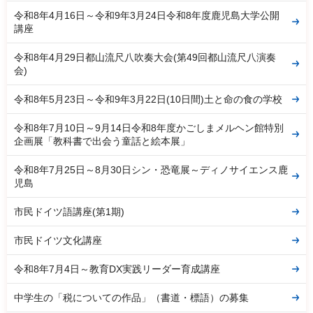
令和8年4月16日～令和9年3月24日令和8年度鹿児島大学公開
講座
令和8年4月29日都山流尺八吹奏大会(第49回都山流尺八演奏
会)
令和8年5月23日～令和9年3月22日(10日間)土と命の食の学校
令和8年7月10日～9月14日令和8年度かごしまメルヘン館特別
企画展「教科書で出会う童話と絵本展」
令和8年7月25日～8月30日シン・恐竜展～ディノサイエンス鹿
児島
市民ドイツ語講座(第1期)
市民ドイツ文化講座
令和8年7月4日～教育DX実践リーダー育成講座
中学生の「税についての作品」（書道・標語）の募集