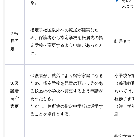
その他
る。
末まで
指定学校区以外への転居が確実なた
2.転
め、保護者から指定学校を転居先の指
居予
転居まで
定学校へ変更するよう申請があったと
定
き。
保護者が、就労により留守家庭になる
小学校卒業
3.保
ため、指定学校を児童の預かり先のあ
（義務教育
護者
る校区の小学校へ変更するよう申請が
おいては、
留守
あったとき。
程修了まで
家庭
ただし、住所地の指定中学校に通学す
（注）学年
ることを条件とする。
新
指定学校に