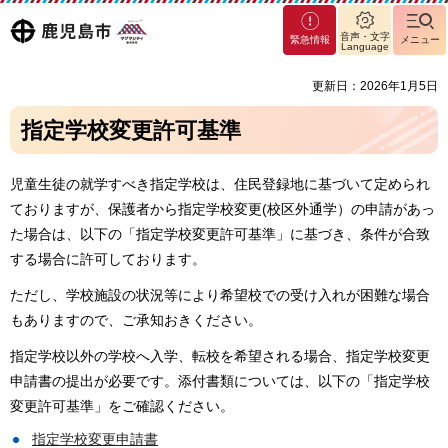
マグ
鹿児島
音声・文字
緊急情報
メニュー
マシ
Language
ティ
市
更新日：2026年1月5日
鹿児
島市
指定学校変更許可基準
児童生徒の就学すべき指定学校は、住民登録地に基づいて定められ
ておりますが、保護者から指定学校変更(校区外通学）の申請があっ
た場合は、以下の「指定学校変更許可基準」に基づき、条件が合致
する場合に許可しております。
ただし、学校施設の状況等により希望校での受け入れが困難な場合
もありますので、ご承知おきください。
指定学校以外の学校へ入学、転校を希望される場合、指定学校変更
申請書の提出が必要です。添付書類については、以下の「指定学校
変更許可基準」をご確認ください。
指定学校変更申請書