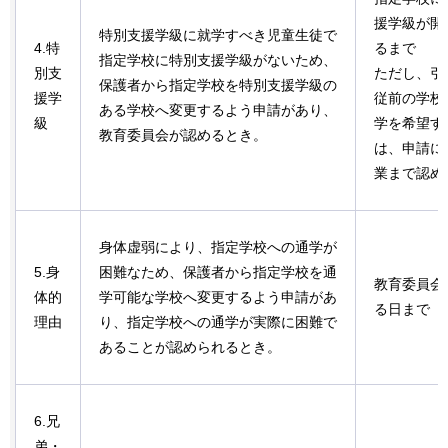
援学級が開
特別支援学級に就学すべき児童生徒で
4.特
るまで
指定学校に特別支援学級がないため、
別支
ただし、引
保護者から指定学校を特別支援学級の
援学
従前の学校
ある学校へ変更するよう申請があり、
級
学を希望す
教育委員会が認めるとき。
は、申請に
業まで認め
身体虚弱により、指定学校への通学が
5.身
困難なため、保護者から指定学校を通
教育委員会
体的
学可能な学校へ変更するよう申請があ
る日まで
理由
り、指定学校への通学が実際に困難で
あることが認められるとき。
6.兄
弟・