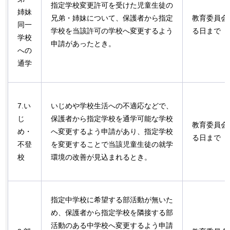
指定学校変更許可を受けた児童生徒の
姉妹
兄弟・姉妹について、保護者から指定
教育委員会
同一
学校を当該許可の学校へ変更するよう
る日まで
学校
申請があったとき。
への
通学
7.い
いじめや学校生活への不適応などで、
じ
保護者から指定学校を通学可能な学校
教育委員会
め・
へ変更するよう申請があり、指定学校
る日まで
不登
を変更することで当該児童生徒の就学
校
環境の改善が見込まれるとき。
指定中学校に希望する部活動が無いた
め、保護者から指定学校を隣接する部
活動のある中学校へ変更するよう申請