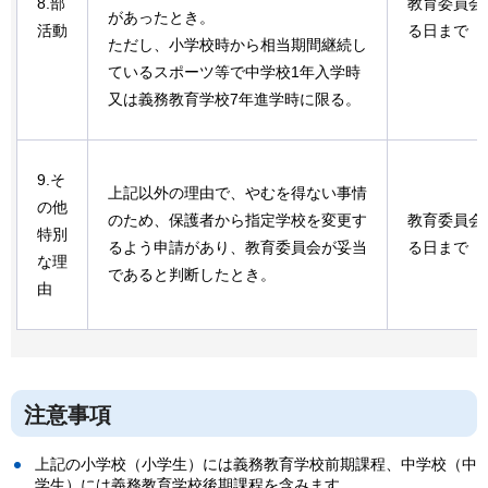
8.部
教育委員会
があったとき。
活動
る日まで
ただし、小学校時から相当期間継続し
ているスポーツ等で中学校1年入学時
又は義務教育学校7年進学時に限る。
9.そ
上記以外の理由で、やむを得ない事情
の他
のため、保護者から指定学校を変更す
教育委員会
特別
るよう申請があり、教育委員会が妥当
る日まで
な理
であると判断したとき。
由
注意事項
上記の小学校（小学生）には義務教育学校前期課程、中学校（中
学生）には義務教育学校後期課程を含みます。