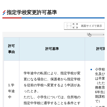
指定学校変更許可基準
画面サイズで表示
許可
許可基準
許可期
事由
小学校5
学年途中の転居により、指定学校が変
生及び
は卒業
更になる場合に、保護者から指定学校
（ただ
1.学
を従前の学校へ変更するよう申請があ
務教育学
年途
ったとき。
6年生
期課程
中
ただし、小学生については、住所地の
で）
指定中学校に通学することを条件とす