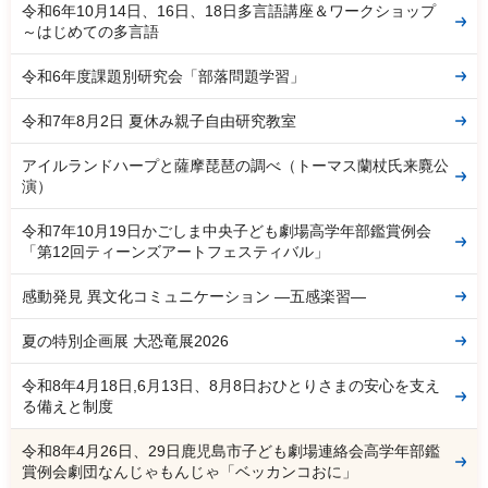
令和6年10月14日、16日、18日多言語講座＆ワークショップ
～はじめての多言語
令和6年度課題別研究会「部落問題学習」
令和7年8月2日 夏休み親子自由研究教室
アイルランドハープと薩摩琵琶の調べ（トーマス蘭杖氏来麑公
演）
令和7年10月19日かごしま中央子ども劇場高学年部鑑賞例会
「第12回ティーンズアートフェスティバル」
感動発見 異文化コミュニケーション ―五感楽習―
夏の特別企画展 大恐竜展2026
令和8年4月18日,6月13日、8月8日おひとりさまの安心を支え
る備えと制度
令和8年4月26日、29日鹿児島市子ども劇場連絡会高学年部鑑
賞例会劇団なんじゃもんじゃ「ベッカンコおに」