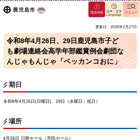
マグ
鹿児島
音声・文字
緊急情報
メニュー
マシ
Language
ティ
市
更新日：2026年2月27日
鹿児
島市
令和8年4月26日、29日鹿児島市子ど
も劇場連絡会高学年部鑑賞例会劇団な
んじゃもんじゃ「ベッカンコおに」
期日
令和8年4月26日(日曜日)、29日（水曜日：祝日）
場所
4月26日 川商ホール（市民ホール）