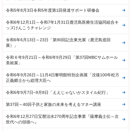
令和5年8月3日令和5年度第1回発達サポート研修会
令和6年12月1日～令和7年1月31日鹿児島医療生活協同組合キ
ッズけんこうチャレンジ
令和6年6月13日～23日「第90回記念東光展（鹿児島巡回
展）」
令和６年9月21日～令和6年9月29日「第37回MBCサムホール
美術展」
令和6年9月26日～11月4日黎明館特別企画展「没後100年松方
正義郷士から総理大臣へ
令和6年9月7日~9月8日「ええじゃないかスタイル紀行」
第37回～40回子供と家族の未来を考えるマネー講座
令和6年12月27日宝暦治水270周年記念事業『薩摩義士伝～次
世代への頌徳へ』