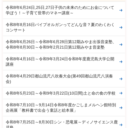
令和8年6月24日,25日,27日子供の未来のためにお金について
学ぼう！～子育て世帯のマネー講座～
令和8年8月16日パイプオルガンってどんな音？夏のわくわく
コンサート
令和8年6月26日～令和8年6月28日第12期みやま出張音楽塾、
令和8年8月30日～令和9年2月21日第12期みやま音楽塾
令和8年4月16日～令和9年3月24日令和8年度鹿児島大学公開
講座
令和8年4月29日都山流尺八吹奏大会(第49回都山流尺八演奏
会)
令和8年5月23日～令和9年3月22日(10日間)土と命の食の学校
令和8年7月10日～9月14日令和8年度かごしまメルヘン館特別
企画展「教科書で出会う童話と絵本展」
令和8年7月25日～8月30日シン・恐竜展～ディノサイエンス鹿
児島