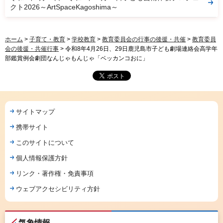
クト2026～ArtSpaceKagoshima～
ホーム
>
子育て・教育
>
学校教育
>
教育委員会の行事の後援・共催
>
教育委員
会の後援・共催行事
> 令和8年4月26日、29日鹿児島市子ども劇場連絡会高学年
部鑑賞例会劇団なんじゃもんじゃ「ベッカンコおに」
サイトマップ
携帯サイト
このサイトについて
個人情報保護方針
リンク・著作権・免責事項
ウェブアクセシビリティ方針
気象情報