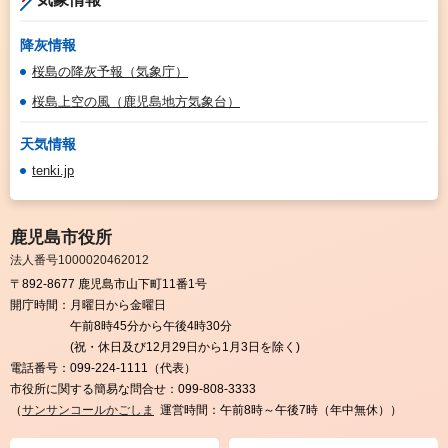
降灰情報
桜島の降灰予報（気象庁）
桜島上空の風（鹿児島地方気象台）
天気情報
tenki.jp
鹿児島市役所
法人番号1000020462012
〒892-8677 鹿児島市山下町11番1号
開庁時間：
月曜日から金曜日
午前8時45分から午後4時30分
(祝・休日及び12月29日から1月3日を除く)
電話番号：
099-224-1111（代表）
市役所に関する簡易な問合せ：
099-808-3333
（
サンサンコールかごしま
運営時間：午前8時～午後7時（年中無休））