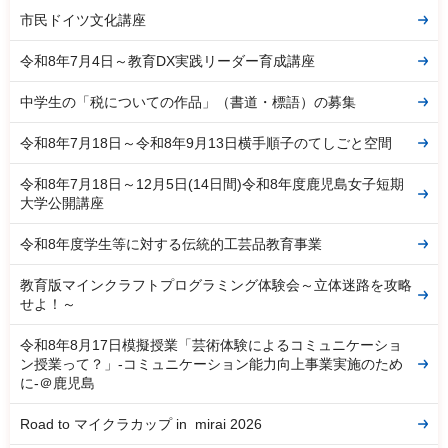
市民ドイツ文化講座
令和8年7月4日～教育DX実践リーダー育成講座
中学生の「税についての作品」（書道・標語）の募集
令和8年7月18日～令和8年9月13日横手順子のてしごと空間
令和8年7月18日～12月5日(14日間)令和8年度鹿児島女子短期
大学公開講座
令和8年度学生等に対する伝統的工芸品教育事業
教育版マインクラフトプログラミング体験会～立体迷路を攻略
せよ！～
令和8年8月17日模擬授業「芸術体験によるコミュニケーショ
ン授業って？」-コミュニケーション能力向上事業実施のため
に-＠鹿児島
Road to マイクラカップ in mirai 2026