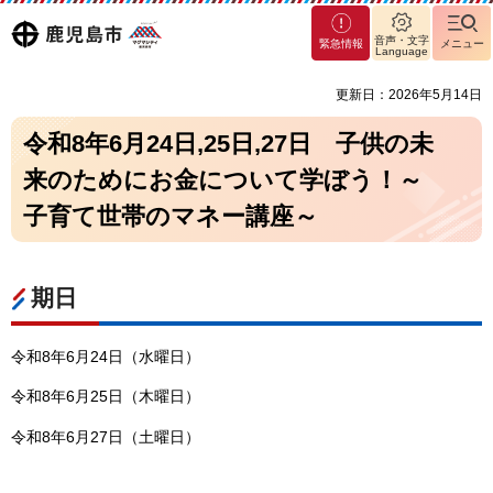
マグ
鹿児島
音声・文字
緊急情報
メニュー
マシ
Language
ティ
市
更新日：2026年5月14日
鹿児
島市
令和8年6月24日,25日,27日
子供の未
来のためにお金について学ぼう！～
子育て世帯のマネー講座～
期日
令和8年6月24日（水曜日）
令和8年6月25日（木曜日）
令和8年6月27日（土曜日）