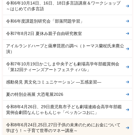
令和6年10月14日、16日、18日多言語講座＆ワークショップ
～はじめての多言語
令和6年度課題別研究会「部落問題学習」
令和7年8月2日 夏休み親子自由研究教室
アイルランドハープと薩摩琵琶の調べ（トーマス蘭杖氏来麑公
演）
令和7年10月19日かごしま中央子ども劇場高学年部鑑賞例会
「第12回ティーンズアートフェスティバル」
感動発見 異文化コミュニケーション ―五感楽習―
夏の特別企画展 大恐竜展2026
令和8年4月26日、29日鹿児島市子ども劇場連絡会高学年部鑑
賞例会劇団なんじゃもんじゃ「ベッカンコおに」
令和8年6月24日,25日,27日子供の未来のためにお金について
学ぼう！～子育て世帯のマネー講座～