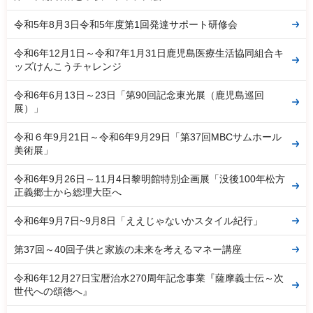
令和5年8月3日令和5年度第1回発達サポート研修会
令和6年12月1日～令和7年1月31日鹿児島医療生活協同組合キ
ッズけんこうチャレンジ
令和6年6月13日～23日「第90回記念東光展（鹿児島巡回
展）」
令和６年9月21日～令和6年9月29日「第37回MBCサムホール
美術展」
令和6年9月26日～11月4日黎明館特別企画展「没後100年松方
正義郷士から総理大臣へ
令和6年9月7日~9月8日「ええじゃないかスタイル紀行」
第37回～40回子供と家族の未来を考えるマネー講座
令和6年12月27日宝暦治水270周年記念事業『薩摩義士伝～次
世代への頌徳へ』