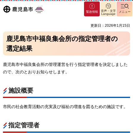
マグ
鹿児島
音声・文字
緊急情報
メニュー
マシ
Language
ティ
市
更新日：2026年1月15日
鹿児
島市
鹿児島市中福良集会所の指定管理者の
選定結果
鹿児島市中福良集会所の管理運営を行う指定管理者を決定しました
ので、次のとおりお知らせします。
施設概要
市民の社会教育活動の充実及び福祉の増進を図るための施設です。
指定管理者