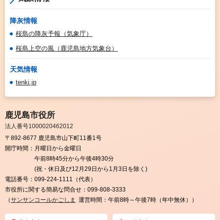
降灰情報
桜島の降灰予報（気象庁）
桜島上空の風（鹿児島地方気象台）
天気情報
tenki.jp
鹿児島市役所
法人番号1000020462012
〒892-8677 鹿児島市山下町11番1号
開庁時間：
月曜日から金曜日
午前8時45分から午後4時30分
(祝・休日及び12月29日から1月3日を除く)
電話番号：
099-224-1111（代表）
市役所に関する簡易な問合せ：
099-808-3333
（
サンサンコールかごしま
運営時間：午前8時～午後7時（年中無休））