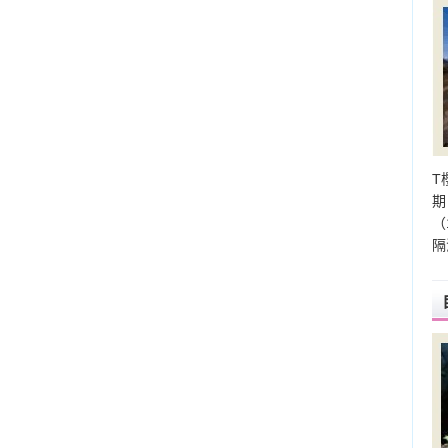
T
期
（
隔