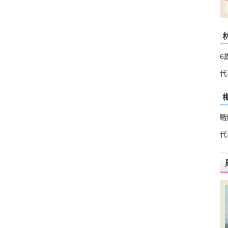
6
代
戰
代