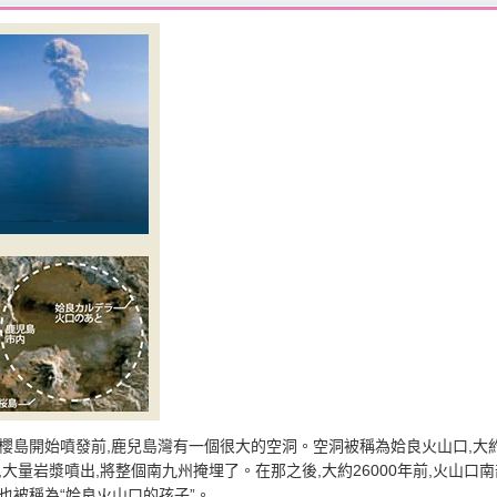
櫻島開始噴發前,鹿兒島灣有一個很大的空洞。空洞被稱為姶良火山口,大約
,大量岩漿噴出,將整個南九州掩埋了。在那之後,大約26000年前,火山
也被稱為“姶良火山口的孩子”。