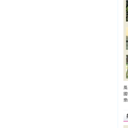
風
國
樂