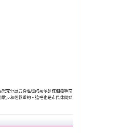
讓您充分感受從溫暖的氣候到棕櫚樹等南
閒散步和輕鬆垂釣。這裡也是市民休閒娛