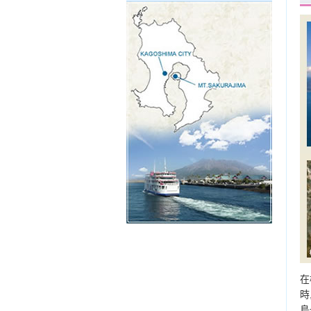
在
時
島