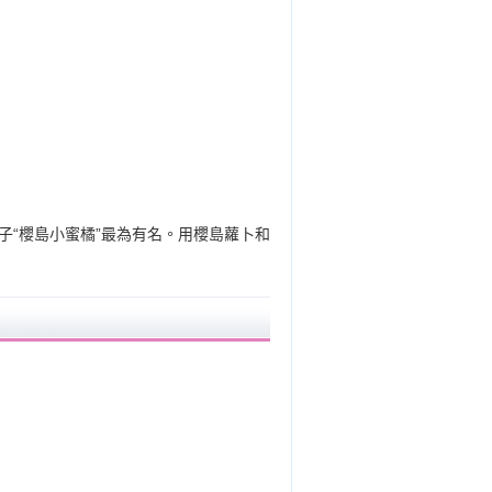
子“櫻島小蜜橘”最為有名。用櫻島蘿卜和