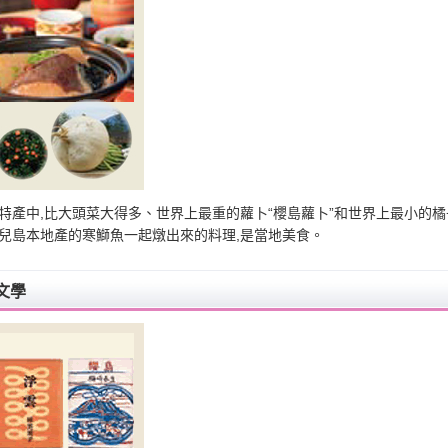
特產中,比大頭菜大得多、世界上最重的蘿卜“櫻島蘿卜”和世界上最小的橘
兒島本地產的寒鰤魚一起燉出來的料理,是當地美食。
文學