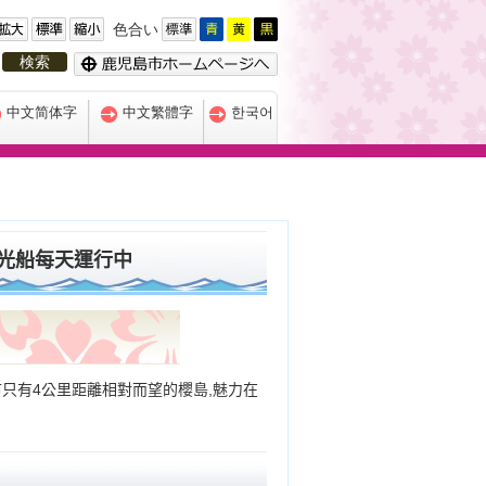
色合い
中文简体字
中文繁體字
한국어
遊觀光船每天運行中
只有4公里距離相對而望的櫻島,魅力在