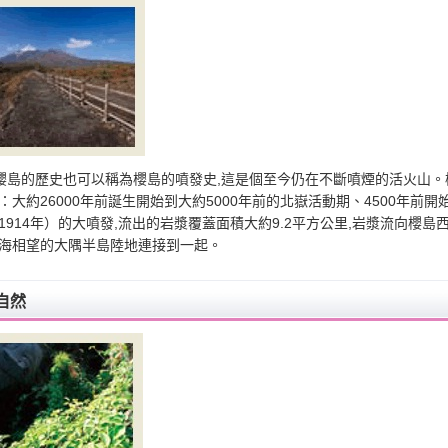
櫻島的歷史也可以稱為櫻島的噴發史,這是個至今仍在不斷噴煙的活火山。
：大約26000年前誕生開始到大約5000年前的北嶽活動期、4500年前
1914年）的大噴發,流出的岩漿覆蓋面積大約9.2平方公里,岩漿流向櫻島
海相望的大隅半島陸地連接到一起。
自然