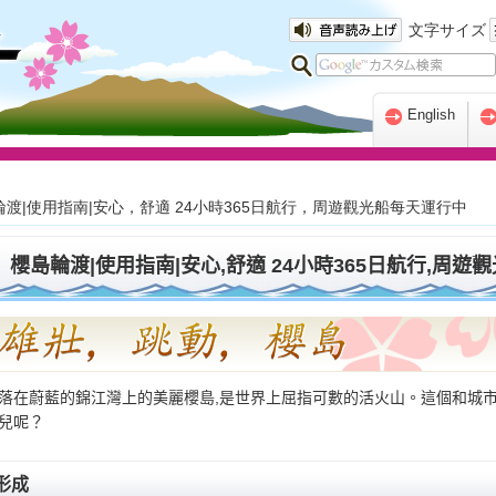
文字サイズ
English
輪渡|使用指南|安心，舒適 24小時365日航行，周遊觀光船每天運行中
櫻島輪渡|使用指南|安心,舒適 24小時365日航行,周
落在蔚藍的錦江灣上的美麗櫻島,是世界上屈指可數的活火山。這個和城市
兒呢？
形成