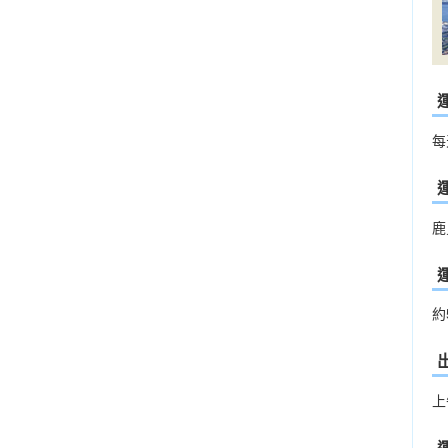
每
鹿
約
上