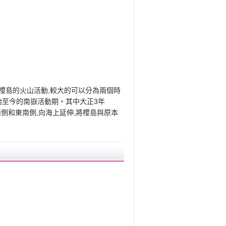
櫻島的火山活動,較大的可以分為兩個時
開始至今的南嶽活動期。其中大正3年
西側和東南側,向海上延伸,將櫻島與原本