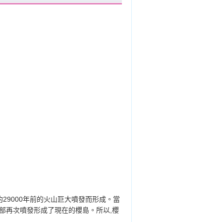
29000年前的火山巨大噴發而形成。當
口南部再次噴發形成了現在的櫻島。所以,櫻