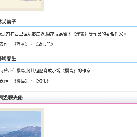
林芙美子:
歲之前在古里溫泉鄉度過,後來成為留下《浮雲》等作品的著名作家。
表作：《浮雲》、《放浪記》
梅崎春生:
時曾赴任櫻島,將其經歷寫成小說《櫻島》的作家。
表作：《櫻島》、《幻化》
周遊觀光船