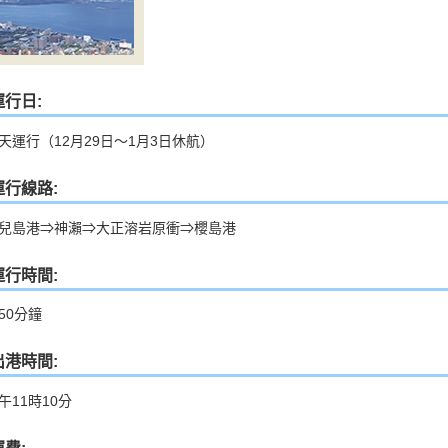
運行日:
天運行（12月29日～1月3日休航）
運行線路:
兒島港⇒神瀨⇒大正溶岩原衝⇒櫻島港
運行時間:
50分鐘
出港時間:
午11時10分