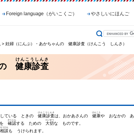
Foreign language（がいこくご）
やさしいにほんご
ん
> 妊婦（にんぷ）・あかちゃんの 健康診査（けんこう しんさ）
けんこうしんさ
んの
健康診査
けんこうしんさ
けんこう
 している ときの
健康診査
は、おかあさんの
健康
や おなかの あ
かくにん
たいせつ
どを
確認
する ための
大切
な ものです。
そうだん
相談
も うけられます。