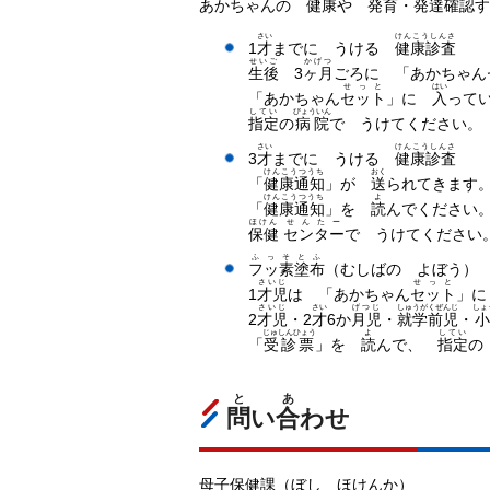
あかちゃんの
健康
や
発育
・
発達
確認
さい
けんこうしんさ
1
才
までに うける
健康診査
せいご
かげつ
生後
3
ヶ月
ごろに 「あかちゃん
せっと
はい
「あかちゃん
セット
」に
入
って
してい
びょういん
指定
の
病院
で うけてください
さい
けんこうしんさ
3
才
までに うける
健康診査
けんこうつうち
おく
「
健康通知
」が
送
られてきます
けんこうつうち
よ
「
健康通知
」を
読
んでください
ほけん
せんたー
保健
センター
で うけてくださ
ふっそとふ
フッ素塗布
（むしばの よぼう）
さいじ
せっと
1
才児
は 「あかちゃん
セット
」
さいじ
さい
げつじ
しゅうがくぜんじ
しょ
2
才児
・2
才
6か
月児
・
就学前児
・
じゅしんひょう
よ
してい
「
受診票
」を
読
んで、
指定
と
あ
問
い
合
わせ
母子保健課（ぼし ほけんか）