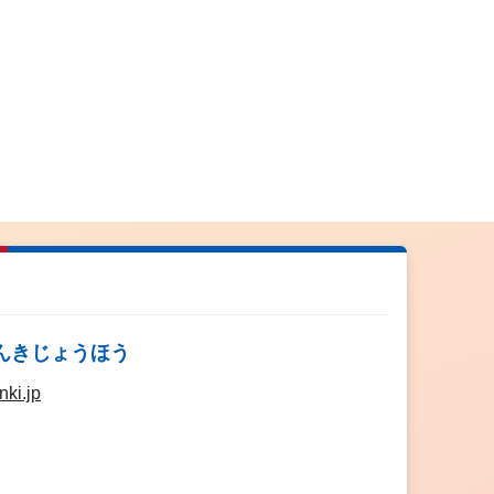
んきじょうほう
nki.jp