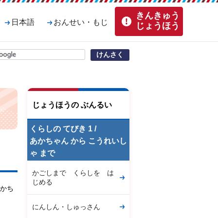
きんきゅう
日本語
おんせい・もじ
じょうほう
じょうほうの ぶんるい
くらしの てびき 1 /
あかちゃん から こうれいし
ゃ まで
かごしまで くらしを は
じめる
かち
にんしん・しゅっさん