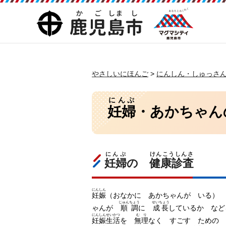
マグマシティ
鹿児島市（かごしまし）
鹿児島市
やさしいにほんご
>
にんしん・しゅっさ
にんぷ
妊婦
・あかちゃ
にんぷ
けんこうしんさ
妊婦
の
健康診査
にんしん
妊娠
（おなかに あかちゃんが いる）
じゅんちょう
せいちょう
ゃんが
順調
に
成長
しているか な
にんしんせいかつ
むり
妊娠生活
を
無理
なく すごす ための