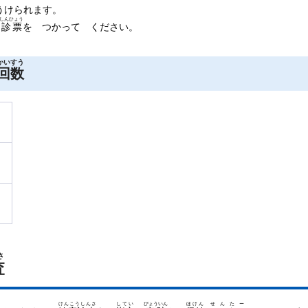
うけられます。
しんひょう
受診票
を つかって ください。
かいすう
回数
さ
査
けんこうしんさ
してい
びょういん
ほけん
せんたー