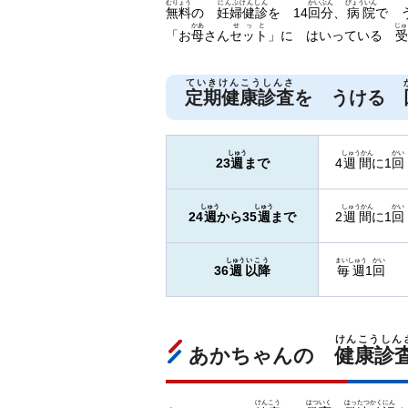
むりょう
にんぷけんしん
かいぶん
びょういん
無料
の
妊婦健診
を 14
回分
、
病院
で 
かあ
せっと
じゅ
「お
母
さん
セット
」に はいっている
ていきけんこうしんさ
定期健康診査
を うける
しゅう
しゅうかん
かい
23
週
まで
4
週間
に1
回
しゅう
しゅう
しゅうかん
かい
24
週
から35
週
まで
2
週間
に1
回
しゅう
いこう
まいしゅう
かい
36
週
以降
毎週
1
回
けんこうしん
あかちゃんの
健康診
けんこう
はついく
はったつ
かくにん