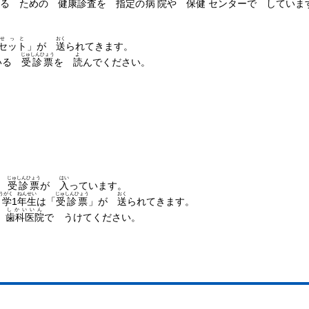
する ための
健康診査
を
指定
の
病院
や
保健
センター
で していま
せっと
おく
セット
」が
送
られてきます。
じゅしんひょう
よ
いる
受診票
を
読
んでください。
。
。
。
い。
じゅしんひょう
はい
に
受診票
が
入
っています。
うがく
ねんせい
じゅしんひょう
おく
小学
1
年生
は「
受診票
」が
送
られてきます。
しかいいん
の
歯科医院
で うけてください。