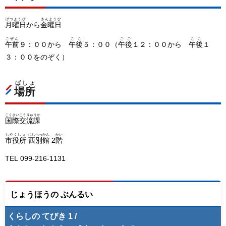
げつようび
きんようび
月曜日
から
金曜日
ごぜん
ごご
ごご
ごご
午前
９：００から
午後
５：００（
午後
１２：００から
午後
１
３：００をのぞく）
ばしょ
場所
こくさいこうりゅうか
国際交流課
しやくしょ
にしべっかん
かい
市役所
西別館
2
階
TEL 099-216-1131
じょうほうの ぶんるい
くらしの てびき 1 /