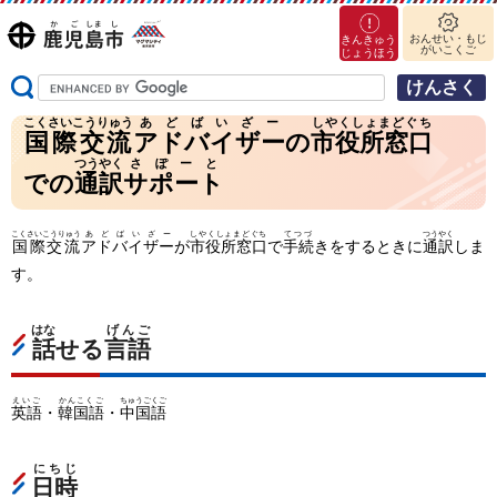
マグ
鹿児島市
おんせい・もじ
きんきゅう
がいこくご
マシ
じょうほう
（かごしま
ティ
し）
鹿児
こくさいこうりゅう
あどばいざー
しやくしょまどぐち
島市
国際交流
アドバイザー
の
市役所窓口
つうやく
さぽーと
での
通訳
サポート
こくさいこうりゅう
あどばいざー
しやくしょまどぐち
てつづ
つうやく
国際交流
アドバイザー
が
市役所窓口
で
手続
きをするときに
通訳
しま
す。
はな
げんご
話
せる
言語
えいご
かんこくご
ちゅうごくご
英語
・
韓国語
・
中国語
にちじ
日時