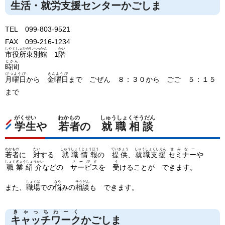
生活
・
就労支援センター
かごしま
TEL 099-803-9521
FAX 099-216-1234
しやくしょひがしべっかん
かい
市役所東別館
1
階
じかん
時間
げつようび
きんようび
月曜日
から
金曜日
まで ごぜん ８：３０から ごご ５：１５
まで
がくせい
わかもの
しゅうしょくそうだん
学生
や
若者
の
就職相談
わかもの
たい
しゅうしょくじょうほう
ていきょう
しゅうしょくしえん
せみなー
若者
に
対
する
就職情報
の
提供
、
就職支援
セミナー
や
しょくぎょうしょうかい
さーびす
う
職業紹介
などの
サービス
を
受
けることが できます。
しょくば
なや
そうだん
また、
職場
での
悩
みの
相談
も できます。
きゃっちわーく
キャッチワーク
かごしま