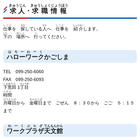
きゅうじん
きゅうしょくじょうほう
求人
・
求職情報
しごと
さが
ひと
しごと
しょうかい
仕事
を
探
している
人
へ
仕事
を
紹介
します。
した
ばしょ
い
下
の
場所
へ
行
ってください。
はろーわーく
ハローワーク
かごしま
TEL 099-250-6060
FAX 099-250-6093
しもあらた
ちょうめ
下荒田
1
丁目
じかん
時間
げつようび
きんようび
月曜日
から
金曜日
まで ごぜん ８：３０から ごご ５：１５
まで
わーくぷらざ
てんもんかん
ワークプラザ
天文館