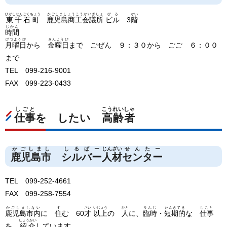
ひがしせんごくちょう
かごしましょうこうかいぎしょ
びる
かい
東千石町
鹿児島商工会議所
ビル
3
階
じかん
時間
げつようび
きんようび
月曜日
から
金曜日
まで ごぜん ９：３０から ごご ６：００
まで
TEL 099-216-9001
FAX 099-223-0433
しごと
こうれいしゃ
仕事
を したい
高齢者
かごしまし
しるばー
じんざい
せんたー
鹿児島市
シルバー
人材
センター
TEL 099-252-4661
FAX 099-258-7554
かごしましない
す
さい
いじょう
ひと
りんじ
たんきてき
しごと
鹿児島市内
に
住
む 60
才
以上
の
人
に、
臨時
・
短期的
な
仕事
しょうかい
を
紹介
しています。