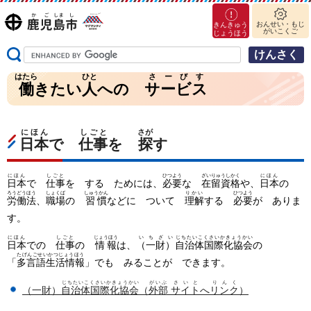
マグ
鹿児島市
おんせい・もじ
きんきゅう
がいこくご
マシ
じょうほう
（かごしま
ティ
し）
鹿児
はたら
ひと
さーびす
島市
働
きたい
人
への
サービス
にほん
しごと
さが
日本
で
仕事
を
探
す
にほん
しごと
ひつよう
ざいりゅうしかく
にほん
日本
で
仕事
を する ためには、
必要
な
在留資格
や、
日本
の
ろうどうほう
しょくば
しゅうかん
りかい
ひつよう
労働法
、
職場
の
習慣
などに ついて
理解
する
必要
が ありま
す。
にほん
しごと
じょうほう
いちざい
じちたいこくさいかきょうかい
日本
での
仕事
の
情報
は、
（一財）
自治体国際化協会
の
たげんごせいかつじょうほう
「
多言語生活情報
」でも みることが できます。
じちたいこくさいかきょうかい
がいぶ
さいと
りんく
（一財）
自治体国際化協会
（
外部
サイト
へ
リンク
）