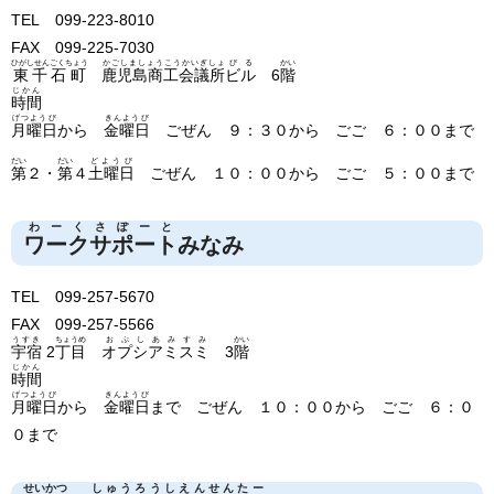
TEL 099-223-8010
FAX 099-225-7030
ひがしせんごくちょう
かごしましょうこうかいぎしょ
びる
かい
東千石町
鹿児島商工会議所
ビル
6
階
じかん
時間
げつようび
きんようび
月曜日
から
金曜日
ごぜん ９：３０から ごご ６：００まで
だい
だい
どようび
第
２・
第
４
土曜日
ごぜん １０：００から ごご ５：００まで
わーくさぽーと
ワークサポート
みなみ
TEL 099-257-5670
FAX 099-257-5566
うすき
ちょうめ
おぷしあみすみ
かい
宇宿
2
丁目
オプシアミスミ
3
階
じかん
時間
げつようび
きんようび
月曜日
から
金曜日
まで ごぜん １０：００から ごご ６：０
０まで
せいかつ
しゅうろうしえんせんたー