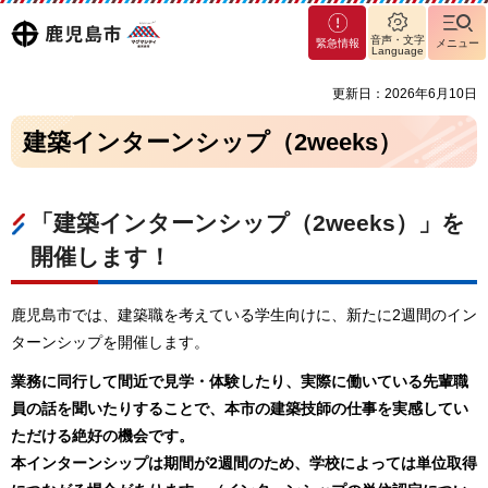
マグ
鹿児島
音声・文字
緊急情報
メニュー
マシ
Language
ティ
市
更新日：2026年6月10日
鹿児
島市
建築インターンシップ（2weeks）
「建築インターンシップ（2weeks）」を
開催します！
鹿児島市では、建築職を考えている学生向けに、新たに2週間のイン
ターンシップを開催します。
業務に同行して間近で見学・体験したり、実際に働いている先輩職
員の話を聞いたりすることで、本市の建築技師の仕事を実感してい
ただける絶好の機会です。
本インターンシップは期間が2週間のため、学校によっては単位取得