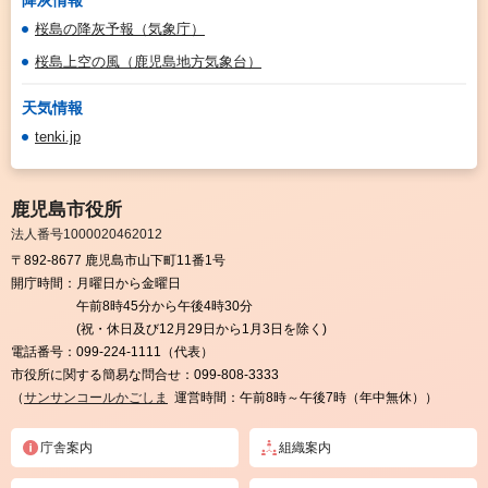
降灰情報
桜島の降灰予報（気象庁）
桜島上空の風（鹿児島地方気象台）
天気情報
tenki.jp
鹿児島市役所
法人番号1000020462012
〒892-8677 鹿児島市山下町11番1号
開庁時間：
月曜日から金曜日
午前8時45分から午後4時30分
(祝・休日及び12月29日から1月3日を除く)
電話番号：
099-224-1111（代表）
市役所に関する簡易な問合せ：
099-808-3333
（
サンサンコールかごしま
運営時間：午前8時～午後7時（年中無休））
庁舎案内
組織案内