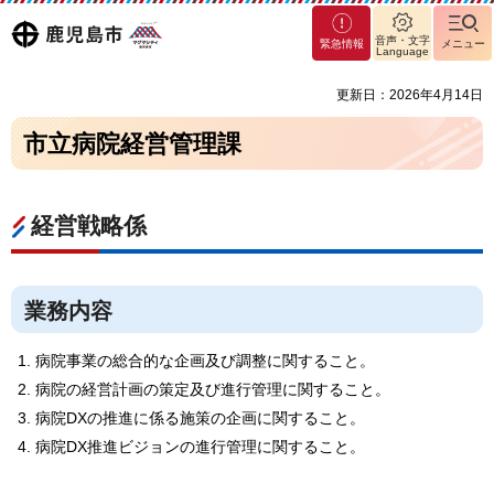
マグ
鹿児島
音声・文字
緊急情報
メニュー
マシ
Language
ティ
市
更新日：2026年4月14日
鹿児
島市
市立病院経営管理課
経営戦略係
業務内容
病院事業の総合的な企画及び調整に関すること。
病院の経営計画の策定及び進行管理に関すること。
病院DXの推進に係る施策の企画に関すること。
病院DX推進ビジョンの進行管理に関すること。