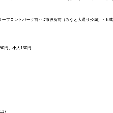
ターフロントパーク前～D市役所前（みなと大通り公園）～E城
0円、小人130円
117