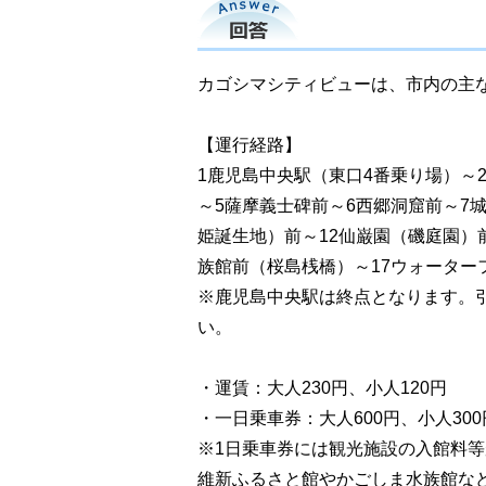
回答
カゴシマシティビューは、市内の主な
【運行経路】
1鹿児島中央駅（東口4番乗り場）～
～5薩摩義士碑前～6西郷洞窟前～7
姫誕生地）前～12仙巌園（磯庭園）
族館前（桜島桟橋）～17ウォーター
※鹿児島中央駅は終点となります。
い。
・運賃：大人230円、小人120円
・一日乗車券：大人600円、小人300
※1日乗車券には観光施設の入館料
維新ふるさと館やかごしま水族館な