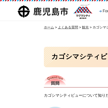
マグマシティ
鹿児島市
Fo
鹿児島市
ホーム
>
よくある質問
>
観光
> カゴシ
カゴシマシティビ
質問
カゴシマシティビューについて知り