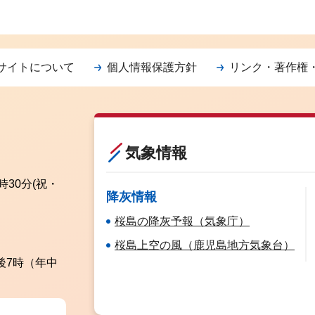
サイトについて
個人情報保護方針
リンク・著作権
気象情報
時30分
(祝・
降灰情報
桜島の降灰予報（気象庁）
桜島上空の風（鹿児島地方気象台）
後7時（年中