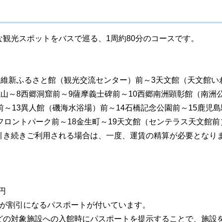
観光スポットをバスで巡る、1周約80分のコースです。
2維新ふるさと館（観光交流センター）前～3天文館（天文館い
城山～8西郷洞窟前～9薩摩義士碑前～10西郷南洲顕彰館（南洲
前～13異人館（磯海水浴場）前～14石橋記念公園前～15鹿児
フロントパーク前～18金生町～19天文館（センテラス天文館前
引き続きご利用される場合は、一度、運賃の精算が必要となり
円
等が割引になるパスポートが付いています。
どの対象施設への入館時にパスポートを提示することで、施設