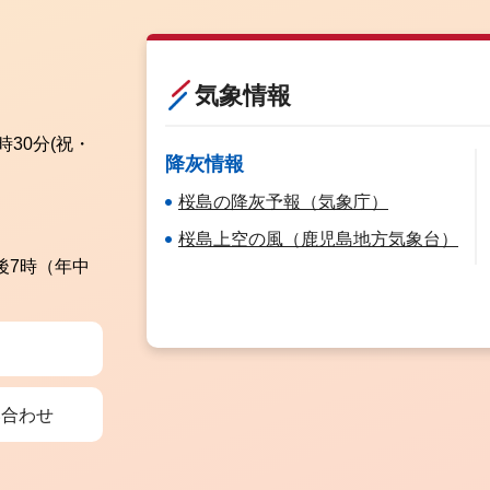
気象情報
時30分
(祝・
降灰情報
桜島の降灰予報（気象庁）
桜島上空の風（鹿児島地方気象台）
後7時（年中
い合わせ