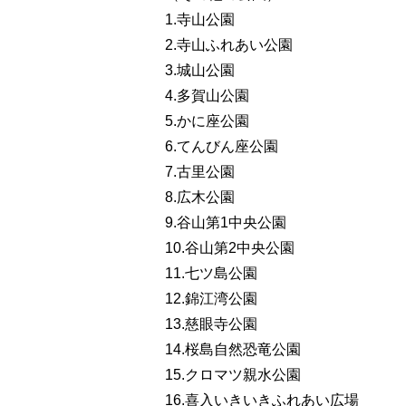
1.寺山公園
2.寺山ふれあい公園
3.城山公園
4.多賀山公園
5.かに座公園
6.てんびん座公園
7.古里公園
8.広木公園
9.谷山第1中央公園
10.谷山第2中央公園
11.七ツ島公園
12.錦江湾公園
13.慈眼寺公園
14.桜島自然恐竜公園
15.クロマツ親水公園
16.喜入いきいきふれあい広場