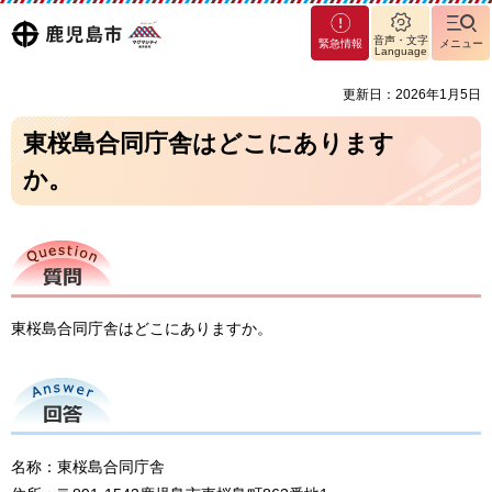
マグ
鹿児島
音声・文字
緊急情報
メニュー
マシ
Language
ティ
市
更新日：2026年1月5日
鹿児
島市
東桜島合同庁舎はどこにあります
か。
質問
東桜島合同庁舎はどこにありますか。
回答
名称：東桜島合同庁舎