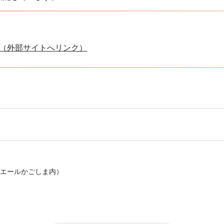
（外部サイトへリンク）
課
（サンエールかごしま内）