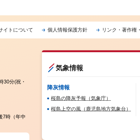
サイトについて
個人情報保護方針
リンク・著作権
気象情報
時30分
(祝・
降灰情報
桜島の降灰予報（気象庁）
桜島上空の風（鹿児島地方気象台）
後7時（年中