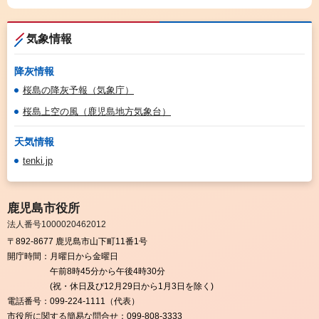
気象情報
降灰情報
桜島の降灰予報（気象庁）
桜島上空の風（鹿児島地方気象台）
天気情報
tenki.jp
鹿児島市役所
法人番号1000020462012
〒892-8677 鹿児島市山下町11番1号
開庁時間：
月曜日から金曜日
午前8時45分から午後4時30分
(祝・休日及び12月29日から1月3日を除く)
電話番号：
099-224-1111（代表）
市役所に関する簡易な問合せ：
099-808-3333