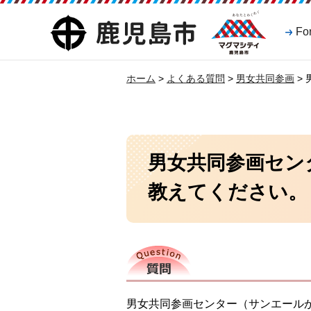
マグマシティ
鹿児島市
Fo
鹿児島市
ホーム
>
よくある質問
>
男女共同参画
>
男女共同参画セン
教えてください。
質問
男女共同参画センター（サンエール