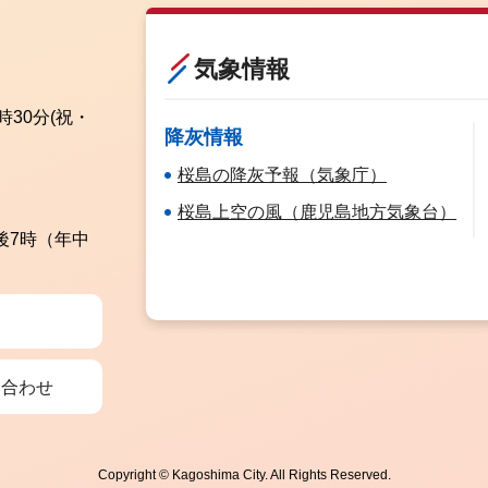
気象情報
時30分
(祝・
降灰情報
桜島の降灰予報（気象庁）
桜島上空の風（鹿児島地方気象台）
後7時（年中
い合わせ
Copyright © Kagoshima City. All Rights Reserved.