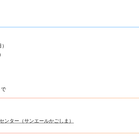
日）
）
まで
センター（サンエールかごしま）