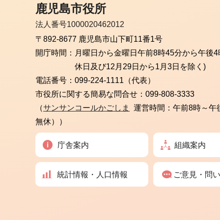
鹿児島市役所
法人番号1000020462012
〒892-8677 鹿児島市山下町11番1号
開庁時間：
月曜日から金曜日
午前8時45分から午後4
休日及び12月29日から1月3日を除く)
電話番号：
099-224-1111（代表）
市役所に関する簡易な問合せ：
099-808-3333
（
サンサンコールかごしま
運営時間：午前8時～午
無休））
庁舎案内
組織案内
統計情報・人口情報
ご意見・問