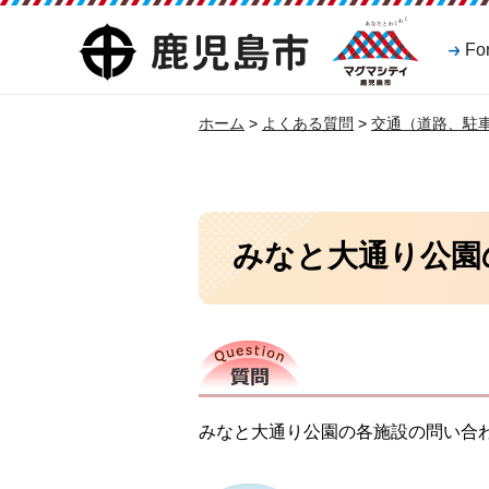
マグマシティ
鹿児島市
Fo
鹿児島市
ホーム
>
よくある質問
>
交通（道路、駐
みなと大通り公園
質問
みなと大通り公園の各施設の問い合