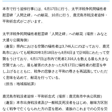
本市で行う追悼行事には、6月17日に行う、太平洋戦争民間犠牲者
慰霊碑「人間之碑」への献花、10月に行う、鹿児島市戦没者追悼・
平和祈念式がございます。
太平洋戦争民間犠牲者慰霊碑「人間之碑」への献花（場所：みなと
大通り公園海側）
（趣旨）県内における空襲の犠牲者は3,746人にのぼっており、鹿児
島市においても昭和20年3月18日から8月6日まで計8回にわたって空
襲をうけており、6月17日は市内で死者2,316人を数える最も大きな
空襲であった。最も被害の大きかった6月17日に犠牲者の慰霊を申
し上げるとともに、戦争の悲惨さと平和の尊さを再認識していただ
く意味を込めて、献花を行っている。
（担当：地域福祉課）
鹿児島市戦没者追悼・平和祈念式（場所：鹿児島市中央公民館）
（趣旨）本市出身戦没者及び一般戦災死没者をはじめ、敵味方区別
なく戦争で亡くなられた方の霊を慰め、遺族のこれまでの心労を労