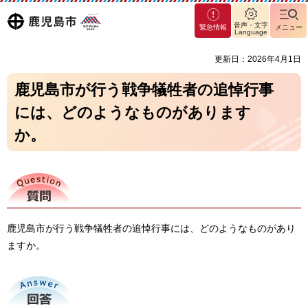
マグ
鹿児島
音声・文字
緊急情報
メニュー
マシ
Language
ティ
市
更新日：2026年4月1日
鹿児
島市
鹿児島市が行う戦争犠牲者の追悼行事
には、どのようなものがあります
か。
質問
鹿児島市が行う戦争犠牲者の追悼行事には、どのようなものがあり
ますか。
回答