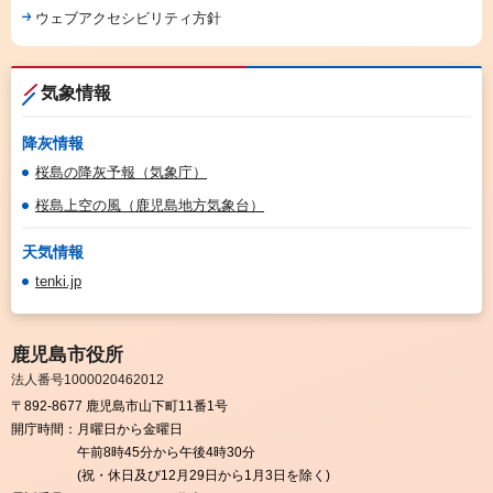
ウェブアクセシビリティ方針
気象情報
降灰情報
桜島の降灰予報（気象庁）
桜島上空の風（鹿児島地方気象台）
天気情報
tenki.jp
鹿児島市役所
法人番号1000020462012
〒892-8677 鹿児島市山下町11番1号
開庁時間：
月曜日から金曜日
午前8時45分から午後4時30分
(祝・休日及び12月29日から1月3日を除く)