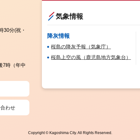
気象情報
時30分
(祝・
降灰情報
桜島の降灰予報（気象庁）
桜島上空の風（鹿児島地方気象台）
後7時（年中
い合わせ
Copyright © Kagoshima City. All Rights Reserved.