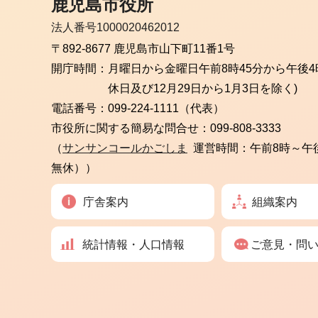
鹿児島市役所
法人番号1000020462012
〒892-8677 鹿児島市山下町11番1号
開庁時間：
月曜日から金曜日
午前8時45分から午後4
休日及び12月29日から1月3日を除く)
電話番号：
099-224-1111（代表）
市役所に関する簡易な問合せ：
099-808-3333
（
サンサンコールかごしま
運営時間：午前8時～午
無休））
庁舎案内
組織案内
統計情報・人口情報
ご意見・問