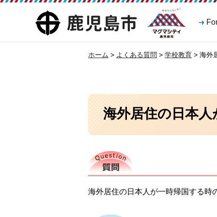
マグマシティ
鹿児島市
Fo
鹿児島市
ホーム
>
よくある質問
>
学校教育
> 海
海外居住の日本人
質問
海外居住の日本人が一時帰国する時