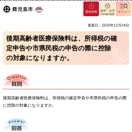
マグ
鹿児島
音声・文字
緊急情報
メニュー
マシ
Language
ティ
市
更新日：2025年12月24日
鹿児
島市
後期高齢者医療保険料は、所得税の確
定申告や市県民税の申告の際に控除
の対象になりますか。
質問
後期高齢者医療保険料は、所得税の確定申告や市県民税の申告の際
に控除の対象になりますか。
回答