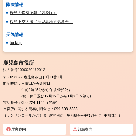
降灰情報
桜島の降灰予報（気象庁）
桜島上空の風（鹿児島地方気象台）
天気情報
tenki.jp
鹿児島市役所
法人番号1000020462012
〒892-8677 鹿児島市山下町11番1号
開庁時間：
月曜日から金曜日
午前8時45分から午後4時30分
(祝・休日及び12月29日から1月3日を除く)
電話番号：
099-224-1111（代表）
市役所に関する簡易な問合せ：
099-808-3333
（
サンサンコールかごしま
運営時間：午前8時～午後7時（年中無休））
庁舎案内
組織案内