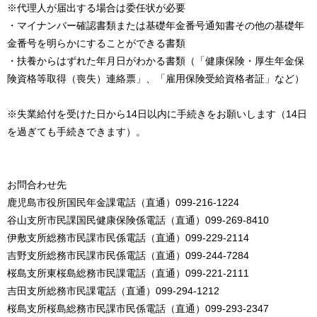
※代理人が届出する場合は委任状が必要
・マイナンバー確認書類または基礎年金番号通知書その他の基礎年
金番号を明らかにすることができる書類
・扶養からはずれた年月日がわかる書類（「健康保険・厚生年金保
険資格等取得（喪失）連絡票」、「雇用保険受給資格者証」など）
※失業給付を受けた日から14日以内に手続きをお願いします（14日
を過ぎても手続きできます）。
お問合わせ先
鹿児島市役所国民年金課電話（直通）099-216-1224
谷山支所市民課国民健康保険係電話（直通）099-269-8410
伊敷支所総務市民課市民係電話（直通）099-229-2114
吉野支所総務市民課市民係電話（直通）099-244-7284
桜島支所東桜島総務市民課電話（直通）099-221-2111
吉田支所総務市民課電話（直通）099-294-1212
桜島支所桜島総務市民課市民係電話（直通）099-293-2347