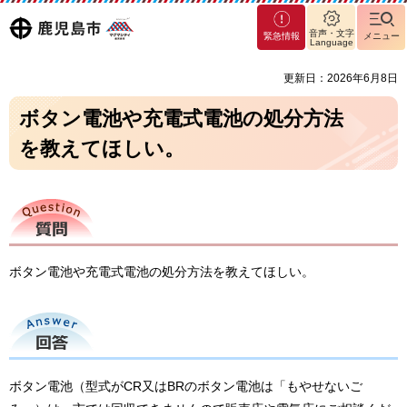
マグ
鹿児島
音声・文字
緊急情報
メニュー
マシ
Language
ティ
市
更新日：2026年6月8日
鹿児
島市
ボタン電池や充電式電池の処分方法
を教えてほしい。
質問
ボタン電池や充電式電池の処分方法を教えてほしい。
回答
ボタン電池（型式がCR又はBRのボタン電池は「もやせないご