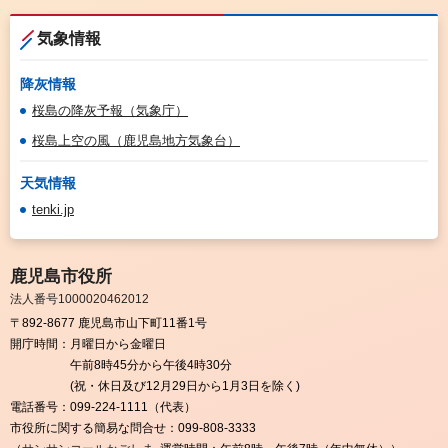
気象情報
降灰情報
桜島の降灰予報（気象庁）
桜島上空の風（鹿児島地方気象台）
天気情報
tenki.jp
鹿児島市役所
法人番号1000020462012
〒892-8677 鹿児島市山下町11番1号
開庁時間：
月曜日から金曜日
午前8時45分から午後4時30分
(祝・休日及び12月29日から1月3日を除く)
電話番号：
099-224-1111（代表）
市役所に関する簡易な問合せ：
099-808-3333