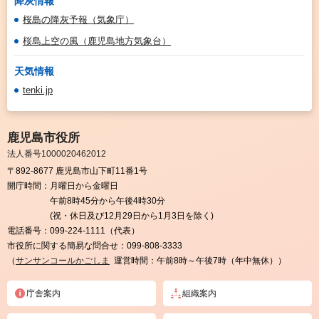
降灰情報
桜島の降灰予報（気象庁）
桜島上空の風（鹿児島地方気象台）
天気情報
tenki.jp
鹿児島市役所
法人番号1000020462012
〒892-8677 鹿児島市山下町11番1号
開庁時間：
月曜日から金曜日
午前8時45分から午後4時30分
(祝・休日及び12月29日から1月3日を除く)
電話番号：
099-224-1111（代表）
市役所に関する簡易な問合せ：
099-808-3333
（
サンサンコールかごしま
運営時間：午前8時～午後7時（年中無休））
庁舎案内
組織案内