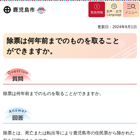
マグ
鹿児島
音声・文字
緊急情報
メニュー
マシ
Language
ティ
市
更新日：2024年9月1日
鹿児
島市
除票は何年前までのものを取ること
ができますか。
質問
除票は何年前までのものを取ることができますか。
回答
除票とは、死亡または転出等により鹿児島市の住民票から除かれた