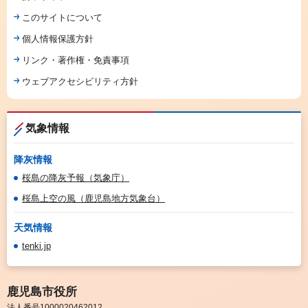
このサイトについて
個人情報保護方針
リンク・著作権・免責事項
ウェブアクセシビリティ方針
気象情報
降灰情報
桜島の降灰予報（気象庁）
桜島上空の風（鹿児島地方気象台）
天気情報
tenki.jp
鹿児島市役所
法人番号1000020462012