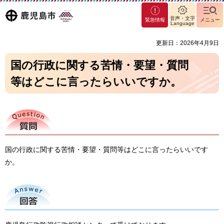
マグ
鹿児島
音声・文字
緊急情報
メニュー
マシ
Language
ティ
市
更新日：2026年4月9日
鹿児
島市
国の行政に関する苦情・要望・質問
等はどこに言ったらいいですか。
質問
国の行政に関する苦情・要望・質問等はどこに言ったらいいです
か。
回答