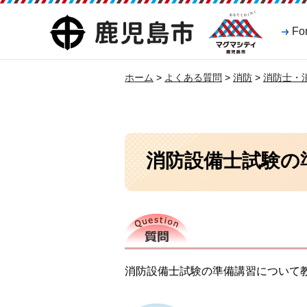
マグマシティ
鹿児島市
Fo
鹿児島市
ホーム
>
よくある質問
>
消防
>
消防士・
消防設備士試験の
質問
消防設備士試験の準備講習について