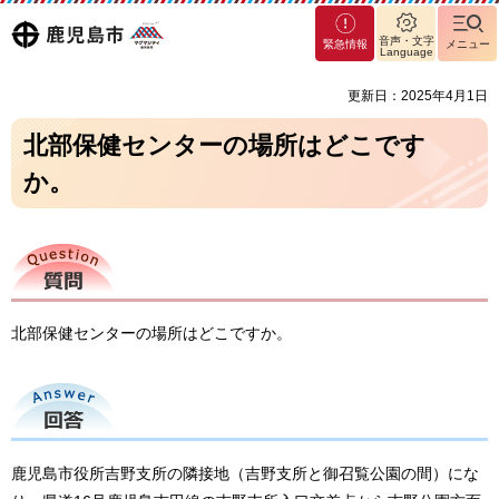
マグ
鹿児島
音声・文字
緊急情報
メニュー
マシ
Language
ティ
市
更新日：2025年4月1日
鹿児
島市
北部保健センターの場所はどこです
か。
質問
北部保健センターの場所はどこですか。
回答
鹿児島市役所吉野支所の隣接地（吉野支所と御召覧公園の間）にな