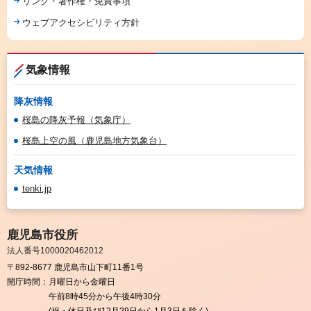
リンク・著作権・免責事項
ウェブアクセシビリティ方針
気象情報
降灰情報
桜島の降灰予報（気象庁）
桜島上空の風（鹿児島地方気象台）
天気情報
tenki.jp
鹿児島市役所
法人番号1000020462012
〒892-8677 鹿児島市山下町11番1号
開庁時間：
月曜日から金曜日
午前8時45分から午後4時30分
(祝・休日及び12月29日から1月3日を除く)