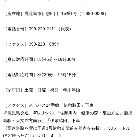
［所在地］鹿児島市伊敷5丁目15番1号（〒890-0008）
［電話番号］099-229-2111（代表）
［ファクス］099-229ー6894
［窓口対応時間］8時45分～16時30分
［電話対応時間］8時30分～17時15分
［閉庁日］土曜・日曜・祝日・年末年始
［アクセス］※市バス24番線「伊敷脇田」下車
※鹿児島交通、JR九州バス『薩摩川内・健康の森・郡山方面／鹿児
島駅・天文館方面行』「伊敷脇田」下車
《高速道路を背に国道3号伊敷支所前交差点を右折し、50メートル
ほど行った左手にあります。》