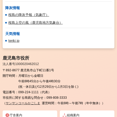
降灰情報
桜島の降灰予報（気象庁）
桜島上空の風（鹿児島地方気象台）
天気情報
tenki.jp
鹿児島市役所
法人番号1000020462012
〒892-8677 鹿児島市山下町11番1号
開庁時間：
月曜日から金曜日
午前8時45分から午後4時30分
(祝・休日及び12月29日から1月3日を除く)
電話番号：
099-224-1111（代表）
市役所に関する簡易な問合せ：
099-808-3333
（
サンサンコールかごしま
運営時間：午前8時～午後7時（年中無休））
庁舎案内
組織案内