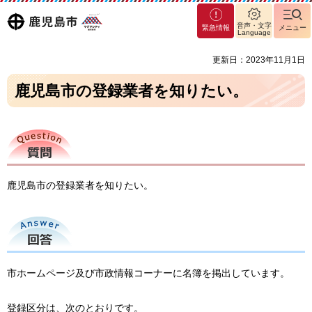
マグ
鹿児島
音声・文字
緊急情報
メニュー
マシ
Language
ティ
市
更新日：2023年11月1日
鹿児
島市
鹿児島市の登録業者を知りたい。
質問
鹿児島市の登録業者を知りたい。
回答
市ホームページ及び市政情報コーナーに名簿を掲出しています。
登録区分は、次のとおりです。