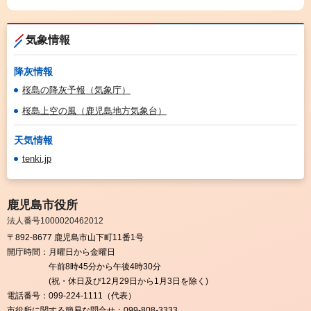
気象情報
降灰情報
桜島の降灰予報（気象庁）
桜島上空の風（鹿児島地方気象台）
天気情報
tenki.jp
鹿児島市役所
法人番号1000020462012
〒892-8677 鹿児島市山下町11番1号
開庁時間：
月曜日から金曜日
午前8時45分から午後4時30分
(祝・休日及び12月29日から1月3日を除く)
電話番号：
099-224-1111（代表）
市役所に関する簡易な問合せ：
099-808-3333