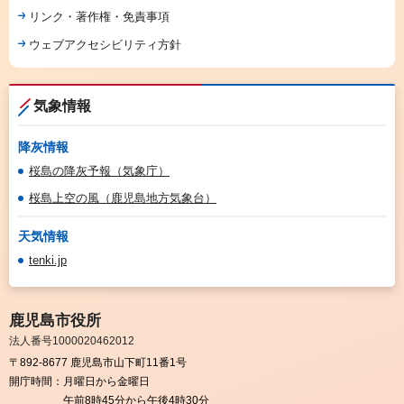
リンク・著作権・免責事項
ウェブアクセシビリティ方針
気象情報
降灰情報
桜島の降灰予報（気象庁）
桜島上空の風（鹿児島地方気象台）
天気情報
tenki.jp
鹿児島市役所
法人番号1000020462012
〒892-8677 鹿児島市山下町11番1号
開庁時間：
月曜日から金曜日
午前8時45分から午後4時30分