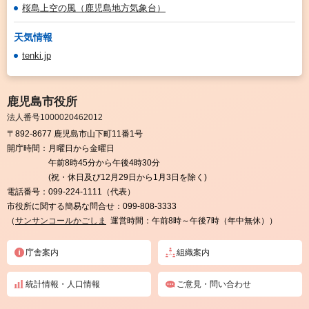
桜島上空の風（鹿児島地方気象台）
天気情報
tenki.jp
鹿児島市役所
法人番号1000020462012
〒892-8677 鹿児島市山下町11番1号
開庁時間：
月曜日から金曜日
午前8時45分から午後4時30分
(祝・休日及び12月29日から1月3日を除く)
電話番号：
099-224-1111（代表）
市役所に関する簡易な問合せ：
099-808-3333
（
サンサンコールかごしま
運営時間：午前8時～午後7時（年中無休））
庁舎案内
組織案内
統計情報・人口情報
ご意見・問い合わせ