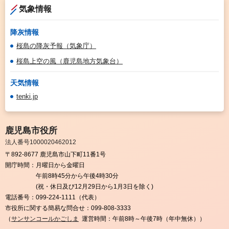
気象情報
降灰情報
桜島の降灰予報（気象庁）
桜島上空の風（鹿児島地方気象台）
天気情報
tenki.jp
鹿児島市役所
法人番号1000020462012
〒892-8677 鹿児島市山下町11番1号
開庁時間：
月曜日から金曜日
午前8時45分から午後4時30分
(祝・休日及び12月29日から1月3日を除く)
電話番号：
099-224-1111（代表）
市役所に関する簡易な問合せ：
099-808-3333
（
サンサンコールかごしま
運営時間：午前8時～午後7時（年中無休））