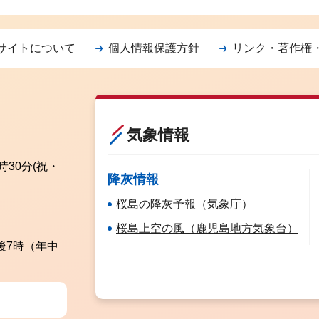
サイトについて
個人情報保護方針
リンク・著作権
気象情報
時30分
(祝・
降灰情報
桜島の降灰予報（気象庁）
桜島上空の風（鹿児島地方気象台）
後7時（年中