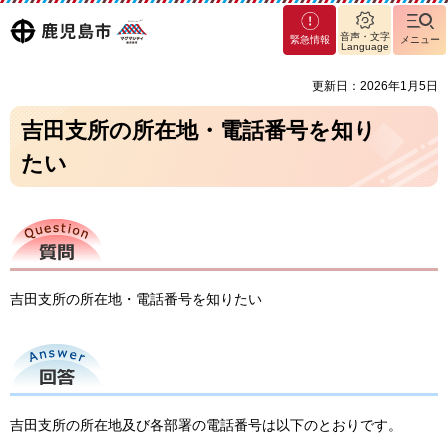
マグ
鹿児島
音声・文字
緊急情報
メニュー
マシ
Language
ティ
市
更新日：2026年1月5日
鹿児
島市
吉田支所の所在地・電話番号を知り
たい
質問
吉田支所の所在地・電話番号を知りたい
回答
吉田支所の所在地及び各部署の電話番号は以下のとおりです。