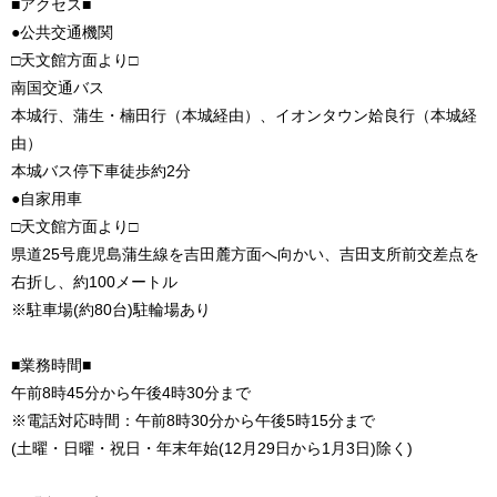
■アクセス■
●公共交通機関
□天文館方面より□
南国交通バス
本城行、蒲生・楠田行（本城経由）、イオンタウン姶良行（本城経
由）
本城バス停下車徒歩約2分
●自家用車
□天文館方面より□
県道25号鹿児島蒲生線を吉田麓方面へ向かい、吉田支所前交差点を
右折し、約100メートル
※駐車場(約80台)駐輪場あり
■業務時間■
午前8時45分から午後4時30分まで
※電話対応時間：午前8時30分から午後5時15分まで
(土曜・日曜・祝日・年末年始(12月29日から1月3日)除く)