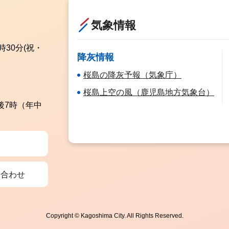
気象情報
時30分
(祝・
降灰情報
桜島の降灰予報（気象庁）
桜島上空の風（鹿児島地方気象台）
後7時（年中
い合わせ
Copyright © Kagoshima City. All Rights Reserved.