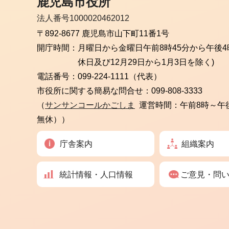
鹿児島市役所
法人番号1000020462012
〒892-8677 鹿児島市山下町11番1号
開庁時間：
月曜日から金曜日
午前8時45分から午後4
休日及び12月29日から1月3日を除く)
電話番号：
099-224-1111（代表）
市役所に関する簡易な問合せ：
099-808-3333
（
サンサンコールかごしま
運営時間：午前8時～午
無休））
庁舎案内
組織案内
統計情報・人口情報
ご意見・問