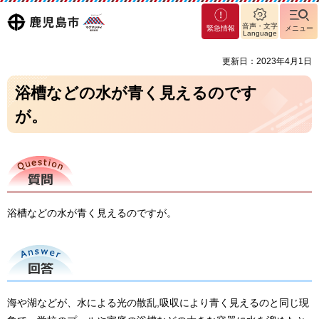
マグ
鹿児島
音声・文字
緊急情報
メニュー
マシ
Language
ティ
市
更新日：2023年4月1日
鹿児
島市
浴槽などの水が青く見えるのです
が。
質問
浴槽などの水が青く見えるのですが。
回答
海や湖などが、水による光の散乱,吸収により青く見えるのと同じ現