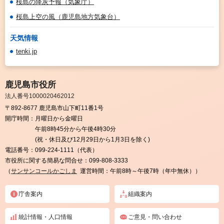
桜島の降灰予報（気象庁）
桜島上空の風（鹿児島地方気象台）
天気情報
tenki.jp
鹿児島市役所
法人番号1000020462012
〒892-8677 鹿児島市山下町11番1号
開庁時間：
月曜日から金曜日
午前8時45分から午後4時30分
(祝・休日及び12月29日から1月3日を除く)
電話番号：
099-224-1111（代表）
市役所に関する簡易な問合せ：
099-808-3333
（
サンサンコールかごしま
運営時間：午前8時～午後7時（年中無休））
庁舎案内
組織案内
統計情報・人口情報
ご意見・問い合わせ