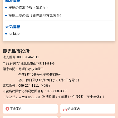
降灰情報
桜島の降灰予報（気象庁）
桜島上空の風（鹿児島地方気象台）
天気情報
tenki.jp
鹿児島市役所
法人番号1000020462012
〒892-8677 鹿児島市山下町11番1号
開庁時間：
月曜日から金曜日
午前8時45分から午後4時30分
(祝・休日及び12月29日から1月3日を除く)
電話番号：
099-224-1111（代表）
市役所に関する簡易な問合せ：
099-808-3333
（
サンサンコールかごしま
運営時間：午前8時～午後7時（年中無休））
庁舎案内
組織案内