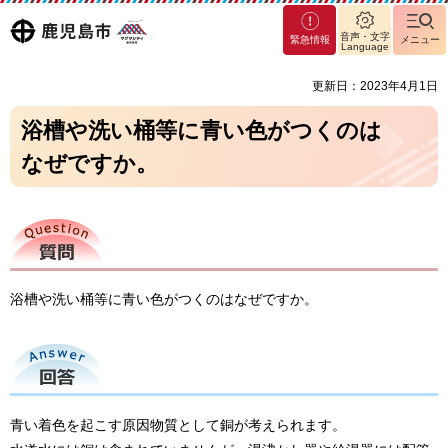
マグ
鹿児島
音声・文字
緊急情報
メニュー
マシ
Language
ティ
市
更新日：2023年4月1日
鹿児
島市
浴槽や洗い桶等に青い色がつくのは
なぜですか。
質問
浴槽や洗い桶等に青い色がつくのはなぜですか。
回答
青い着色を起こす原因物質として銅が考えられます。