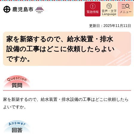
マグ
鹿児島
音声・文字
緊急情報
メニュー
マシ
Language
ティ
市
更新日：2025年11月11日
鹿児
島市
家を新築するので、給水装置・排水
設備の工事はどこに依頼したらよい
ですか。
質問
家を新築するので、給水装置・排水設備の工事はどこに依頼したら
よいですか。
回答